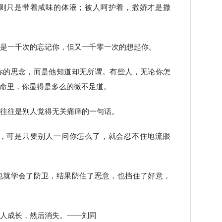
否则只是带着咸味的体液；被人呵护着，撒娇才是撒
总是一千次的忘记你，但又一千零一次的想起你。
你的思念，而是他知道却无所谓。有些人，无论你怎
命里，你显得是多么的微不足道。
，往往是别人觉得无关痛痒的一句话。
哭，可是只要别人一问你怎么了，就会忍不住地流眼
也就学会了防卫，结果防住了恶意，也挡住了好意，
些人成长，然后消失。——刘同