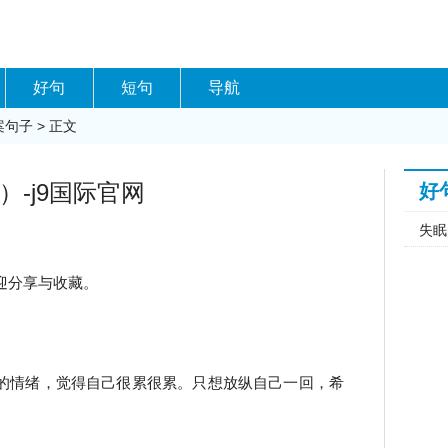
好句
短句
导航
案句子
> 正文
）-j9国际官网
好
失眠
迎分享与收藏。
的情绪，觉得自己很累很累。只想放纵自己一回，希