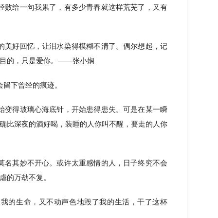
经败给一句我累了，有多少青春就这样荒芜了，又有
的美好回忆，让泪水染得模糊不清了。偶尔想起，记
目的，只是爱你。——张小娴
会留下曾经的痕迹。
始变得玻璃心海底针，开始患得患失。可是在某一瞬
确比深夜的酒好喝，装睡的人你叫不醒，要走的人你
莫名其妙不开心。或许太重感情的人，日子终究不会
虐的万劫不复。
入我的生命，又不动声色地毁了我的生活，干了这杯