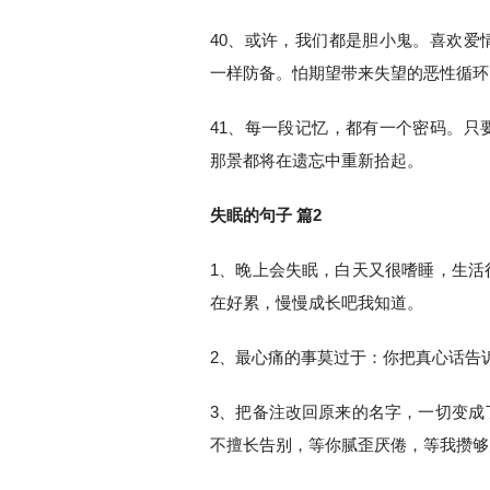
40、或许，我们都是胆小鬼。喜欢爱
一样防备。怕期望带来失望的恶性循环
41、每一段记忆，都有一个密码。只
那景都将在遗忘中重新拾起。
失眠的句子 篇2
1、晚上会失眠，白天又很嗜睡，生活
在好累，慢慢成长吧我知道。
2、最心痛的事莫过于：你把真心话告
3、把备注改回原来的名字，一切变成
不擅长告别，等你腻歪厌倦，等我攒够