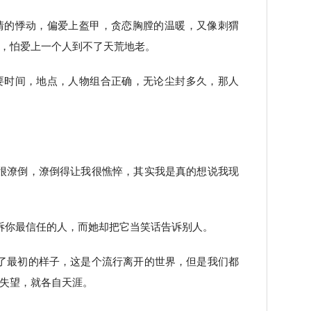
情的悸动，偏爱上盔甲，贪恋胸膛的温暖，又像刺猬
，怕爱上一个人到不了天荒地老。
要时间，地点，人物组合正确，无论尘封多久，那人
很潦倒，潦倒得让我很憔悴，其实我是真的想说我现
诉你最信任的人，而她却把它当笑话告诉别人。
了最初的样子，这是个流行离开的世界，但是我们都
失望，就各自天涯。