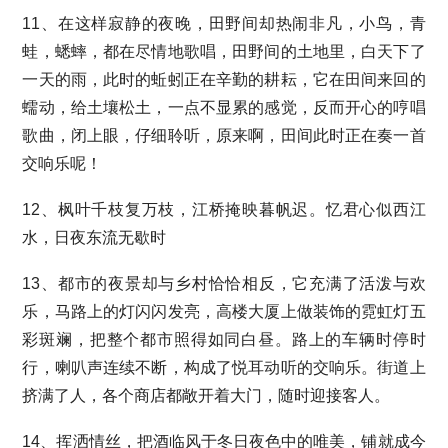
11、在这样寂静的夜晚，田野间却热闹非凡，小鸟，青
蛙，蟋蟀，都在尽情地歌唱，田野间的土地里，白天下了
一天的雨，此时的蚯蚓正在辛勤的耕耘，它在田间来回的
蠕动，给土壤松土，一点不显累的感觉，反而开心的哼唱
歌曲，闭上眼，仔细聆听，原来啊，田间此时正在奏一首
交响乐呢！
12、枫叶千枝复万枝，江桥掩映暮帆迟。忆君心似西江
水，日夜东流无歇时
13、都市的夜景却与乡村恰恰相反，它充满了活泼与欢
乐，马路上的灯闪闪发亮，高楼大厦上做装饰的霓虹灯五
彩斑斓，把整个都市照得如同白昼。路上的车辆时停时
行，喇叭声连续不断，构成了悦耳动听的交响乐。街道上
挤满了人，各个商店都敞开着大门，随时迎接客人。
14、挥洒情丝，把酒临风于冬日夜色中的唯美，铺就成今