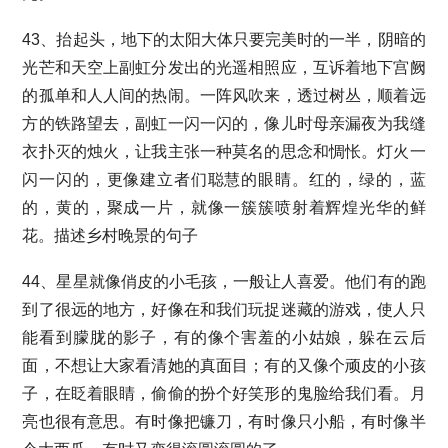
43、抬起头，地下的太阳大体只要完美时的一半，阴暗的
光芒和天空上副虹分发出的光遥相照应，互诉着地下宫阙
的孤单和人人间的热闹。一阵风吹来，透过树丛，顺着远
方的铁路望去，副虹一闪一闪的，像儿时母亲漏夜为我缝
衣扑灭的烛火，让我主张一种莫名的思念和惆怅。灯火一
闪一闪的，更像建立者们聪慧的眼睛。红的，绿的，蓝
的，黄的，聚成一片，就像一簇簇喷射着辉煌光华的鲜
花。描述乡村晚景的句子
44、星星就像俏皮的小毛孩，一般让人喜爱。他们有的跑
到了很远的地方，好像在和我们玩捉迷藏的游戏，使人只
能看到朦胧的影子，有的像个害羞的小姑娘，躲在云后
面，不想让大家看清她的真面目；有的又像个顽皮的小孩
子，在眨着眼睛，偷偷的扮个好笑形的鬼脸给我们看。月
亮也很有意思。有时像把镰刀，有时像只小船，有时像半