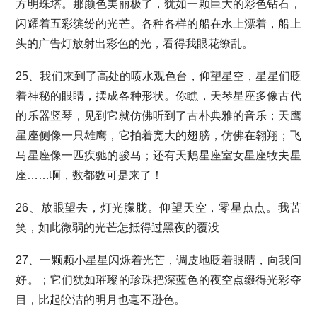
方明珠塔。那颜色美丽极了，犹如一颗巨大的彩色钻石，
闪耀着五彩缤纷的光芒。各种各样的船在水上漂着，船上
头的广告灯放射出彩色的光，看得我眼花缭乱。
25、我们来到了高处的喷水观色台，仰望星空，星星们眨
着神秘的眼睛，摆成各种形状。你瞧，天琴星座多像古代
的乐器竖琴，见到它就仿佛听到了古朴典雅的音乐；天鹰
星座侧像一只雄鹰，它拍着宽大的翅膀，仿佛在翱翔；飞
马星座像一匹疾驰的骏马；还有天鹅星座室女星座牧夫星
座……啊，数都数可是来了！
26、放眼望去，灯光朦胧。仰望天空，零星点点。我苦
笑，如此微弱的光芒怎抵得过黑夜的覆没
27、一颗颗小星星闪烁着光芒，调皮地眨着眼睛，向我问
好。；它们犹如璀璨的珍珠把深蓝色的夜空点缀得光彩夺
目，比起皎洁的明月也毫不逊色。