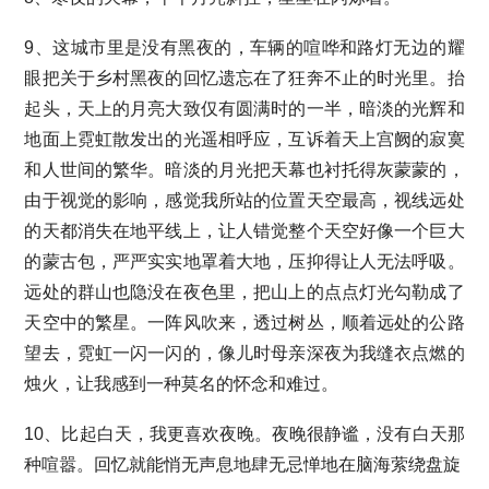
9、这城市里是没有黑夜的，车辆的喧哗和路灯无边的耀
眼把关于乡村黑夜的回忆遗忘在了狂奔不止的时光里。抬
起头，天上的月亮大致仅有圆满时的一半，暗淡的光辉和
地面上霓虹散发出的光遥相呼应，互诉着天上宫阙的寂寞
和人世间的繁华。暗淡的月光把天幕也衬托得灰蒙蒙的，
由于视觉的影响，感觉我所站的位置天空最高，视线远处
的天都消失在地平线上，让人错觉整个天空好像一个巨大
的蒙古包，严严实实地罩着大地，压抑得让人无法呼吸。
远处的群山也隐没在夜色里，把山上的点点灯光勾勒成了
天空中的繁星。一阵风吹来，透过树丛，顺着远处的公路
望去，霓虹一闪一闪的，像儿时母亲深夜为我缝衣点燃的
烛火，让我感到一种莫名的怀念和难过。
10、比起白天，我更喜欢夜晚。夜晚很静谧，没有白天那
种喧嚣。回忆就能悄无声息地肆无忌惮地在脑海萦绕盘旋