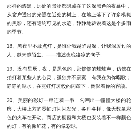
那样的漆黑，远处的景物都隐藏在了这深黑色的夜幕中，
从窗户透出的光照在近处的树上，在地上落下了许多模糊
的黑影，还有隐约可见的水迹，静静地诉说着这是个多雨
的季节。
18、黑夜里不敢点灯，是谁让我越陷越深，让我深爱过的
人，越来越陌生。——描述夜晚凄凉的句子。
19、没有星辰，夜，是黑色的，那惨惨的蛐蛐声，仿佛在
拍打着某些人的心灵，孤独并不寂寞，有我在为你唱歌；
静静的湖水，在霓虹灯斑驳的闪耀下，倒影着你的容颜。
20、美丽的彩灯一串连着一串，勾画出一幢幢大楼的轮
廓，大楼上方的霓虹灯闪闪发光，各种各样，像无数条彩
色的火车在开动。商店的橱窗和大楼也安装着不一样颜色
的灯，有的像鲜花，有的像彩球。