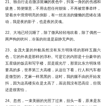
21、独自行走在微凉斑斓的夜色中，抖落一身的的伤感和
疲惫，简便惬意，不用去想任何烦恼，不再被世事牵绊，
望着水中滑滑明亮的倒影，有一丝淡淡的慵懒的思绪在涌
动，我是夜的影子，也是夜的灵魂。
22、大地已经沉睡了，除了微风轻轻地吹着，除了偶然一
两声狗的吠叫，冷落的街道是寂静无声的。
23、金茂大厦的外貌虽然没有东方明珠塔的那样五颜六
色，它的外表是那样的淳朴。可是它的内部是十分豪华的
五星级的饭店和写字楼，层是观光厅，那里比东方明珠塔
要高的多，世界第三大高楼，从这往下看，行人和汽车都
是微型的，芝麻一样黑黑的，这时，我的腿不由的开始发
抖，因为这高楼实在是太高了，虽说我没有恐高症，但我
还是很害怕，
24、忽然，一束美丽的光照了过来，抬头一看，原来是东