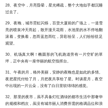
28、夜空中，月亮昏晕，星光稀疏，整个大地似乎都沉睡
过去了。
29、夜晚，城市霓虹闪烁，百货大厦前的广场上，一道雪
亮的喷泉冲天而起，散开漫天花雨，水池里的水不停地翻
滚着，变换着，忽而蓝忽而红，异彩纷呈，人们纷纷驻足
观望。
30、机场真大啊！椭圆形的飞机跑道旁有一片空旷的草
坪，正中央有一座华丽的航空指挥台。
31、午夜的月，格外美丽，安静的夜晚也是如此的多情。
夜把星托付给了月，月把夜共享给了星。时谈星月，夜空
中出现的一片云朵，没有了白日里软绵绵的感觉。
32、那里的夜市，虽不具备灯红酒绿的都市生活中那奢华
的规模和档次，虽没有城市丽人消费所需的格调品位和浪