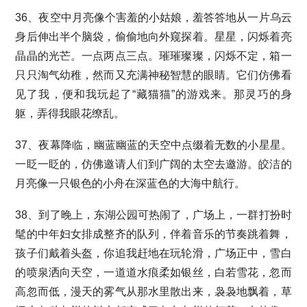
36、夜空中月亮像个害羞的小姑娘，羞答答地从一片乌云
身后伸出半个脑袋，偷偷地向外窥探着。星星，闪烁着亮
晶晶的光芒。一点两点三点。璀璀璨璨，闪烁不定，箱一
只只淘气幼稚，然而又充满神秘智慧的眼睛。它们仿佛看
见了我，便和我玩起了“藏猫猫”的游戏来。那灵巧的身
躯，弄得我眼花缭乱。
37、夜幕降临，幽蓝幽蓝的天空中点缀着无数的小星星。
一眨一眨的，仿佛邀请人们到广阔的太空去邀游。皎洁的
月亮像一只银色的小舟在深蓝色的大海中航行。
38、到了晚上，东湖公园可热闹了，广场上，一群打扮时
髦的中年妇女排成整齐的队列，伴着音乐的节奏跳着舞，
孩子们戴着头盔，你追我赶地在玩轮滑，广场正中，雪白
的喷泉洒向天空，一道道水痕柔如银丝，白若雪花，忽而
高忽而低，漫天的雾气从那水里散出来，袅袅地飘着，草