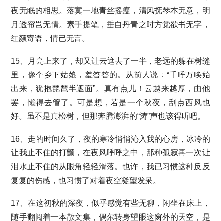
夜无眠的相思。落寞一地青丝摇瘦，清风抚琴本无意，明
月透帘岂无情。素手提笔，垂自丹青之时方觉欲书无字，
红颜寄语，情已无言。
15、月亮上来了，却又让云遮去了一半，老远的躲在树缝
里，像个乡下姑娘，羞答答的。从前人说：“千呼万唤始
出来，犹抱琵琶半遮面”。真有点儿！云越来越厚，由他
罢，懒得去管了。可是想，若是一个秋夜，刮点西风也
好。虽不是真松树，但那奔腾澎湃的“涛”声也该得听吧。
16、走的时间久了，夜的寒冷悄悄沁入我的心房，冰冷的
让我止不住的打颤，在夜风呼呼之中，那种孤寂再一次让
泪水止不住的从眼角轻轻滑落。也许，我已习惯这种反反
复复的伤感，也习惯了对着夜空凝望发呆。
17、在这初秋的深夜，似乎感觉有些无聊，闲坐在床上，
随手翻阅着一本散文集，偶尔转身望眼这窗外的天空，是