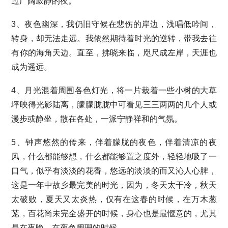
过广阔寂静的夜。
3、夜色幽深，我仍旧守候在悲伤的岸边，浅唱低吟间，
转身，却无法走远。我依然期待着时光的逆转，带我去往
有你的海角天边。直至，拂晓来临，咫尺成左岸，天涯也
成为遥远。
4、月光混着周围各色灯光，将一片栽着一些小树的大草
坪映得光影陆离，朦朦胧胧中可看见三三两两的几个人或
漫步或静坐，散在各处，一派宁静祥和的气氛。
5、钟声悠然的传来，伴着朦胧的夜色，伴着清凉的夜
风，什么都能够想，什么都能够置之度外，轻轻地吸了一
口气，似乎有淡淡的花香，悠远的淡淡的而又沁人心脾，
这是一年中故乡最完美的时光，因为，冬天太干冷，秋天
太破败，夏天又太炎热，仅有在这春的时候，在万木葱
茏，百花尚未完全盛开的时候，身心也是最惬意的，尤其
是在夜晚，在夜色阑珊的时候。