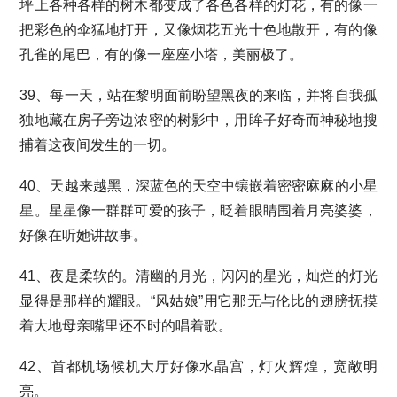
坪上各种各样的树木都变成了各色各样的灯花，有的像一
把彩色的伞猛地打开，又像烟花五光十色地散开，有的像
孔雀的尾巴，有的像一座座小塔，美丽极了。
39、每一天，站在黎明面前盼望黑夜的来临，并将自我孤
独地藏在房子旁边浓密的树影中，用眸子好奇而神秘地搜
捕着这夜间发生的一切。
40、天越来越黑，深蓝色的天空中镶嵌着密密麻麻的小星
星。星星像一群群可爱的孩子，眨着眼睛围着月亮婆婆，
好像在听她讲故事。
41、夜是柔软的。清幽的月光，闪闪的星光，灿烂的灯光
显得是那样的耀眼。“风姑娘”用它那无与伦比的翅膀抚摸
着大地母亲嘴里还不时的唱着歌。
42、首都机场候机大厅好像水晶宫，灯火辉煌，宽敞明
亮。