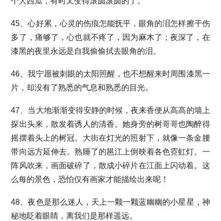
个大西瓜，有时又变得滚圆滚圆的了。
45、心好累，心灵的伤痕怎能抚平，眼角的泪怎样擦干伤
多了，痛够了，心也就不疼了，因为麻木了；夜深了，在
漆黑的夜里永远是自我偷偷拭去眼角的泪。
46、我宁愿被刺眼的太阳照醒，也不想醒来时周围漆黑一
片，却没有了熟悉的气息和熟悉的目光。
47、当大地渐渐变得安静的时候，夜来香便从高高的墙上
探出头来，散发着诱人的清香。她身旁的树哥哥也陶醉得
摇摆着头上的树冠。大街在灯光的照射下，就像一条金腰
带向远方延伸去。熟睡了的邕江上倒映着各色霓虹灯。一
阵风吹来，画面破碎了，散成小碎片在江面上闪动着。这
么每的景色，恐怕仅有画家才能描绘出来呢！
48、夜色是那么迷人，天上一颗一颗蓝幽幽的小星星，神
秘地眨着眼睛，离我们是那样遥远。