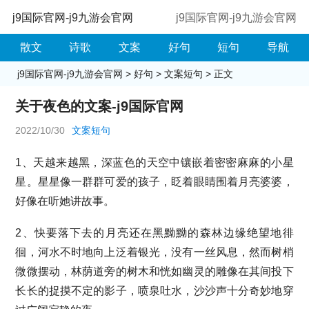
j9国际官网-j9九游会官网
j9国际官网-j9九游会官网
散文
诗歌
文案
好句
短句
导航
j9国际官网-j9九游会官网
>
好句
>
文案短句
> 正文
关于夜色的文案-j9国际官网
2022/10/30
文案短句
1、天越来越黑，深蓝色的天空中镶嵌着密密麻麻的小星
星。星星像一群群可爱的孩子，眨着眼睛围着月亮婆婆，
好像在听她讲故事。
2、快要落下去的月亮还在黑黝黝的森林边缘绝望地徘
徊，河水不时地向上泛着银光，没有一丝风息，然而树梢
微微摆动，林荫道旁的树木和恍如幽灵的雕像在其间投下
长长的捉摸不定的影子，喷泉吐水，沙沙声十分奇妙地穿