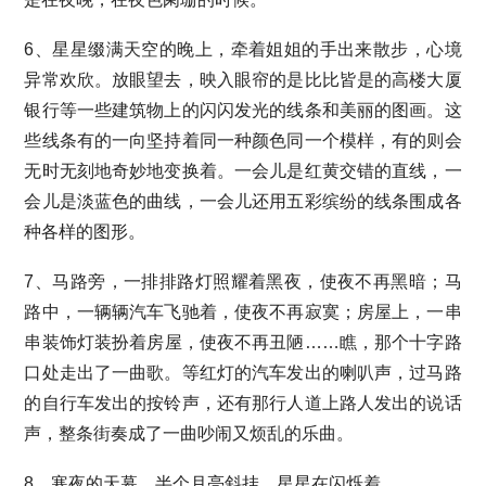
6、星星缀满天空的晚上，牵着姐姐的手出来散步，心境
异常欢欣。放眼望去，映入眼帘的是比比皆是的高楼大厦
银行等一些建筑物上的闪闪发光的线条和美丽的图画。这
些线条有的一向坚持着同一种颜色同一个模样，有的则会
无时无刻地奇妙地变换着。一会儿是红黄交错的直线，一
会儿是淡蓝色的曲线，一会儿还用五彩缤纷的线条围成各
种各样的图形。
7、马路旁，一排排路灯照耀着黑夜，使夜不再黑暗；马
路中，一辆辆汽车飞驰着，使夜不再寂寞；房屋上，一串
串装饰灯装扮着房屋，使夜不再丑陋……瞧，那个十字路
口处走出了一曲歌。等红灯的汽车发出的喇叭声，过马路
的自行车发出的按铃声，还有那行人道上路人发出的说话
声，整条街奏成了一曲吵闹又烦乱的乐曲。
8、寒夜的天幕，半个月亮斜挂，星星在闪烁着。