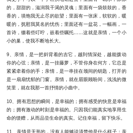
的，甜甜的，滋润我干渴的灵魂；里面有一袋鼓鼓的，香
香的，填饱我无止尽的欲望；里面有一张床，软软的，暖
暖的，抚慰我莫名的忧伤；里面还有一盆花，一幅画，一
首诗，缀着些叮咛，嵌着些嘱托……这就是亲情，一个小
小的巢，使我不断地长大。
9、亲情，是一把斜背着的吉它，越到情深处，越能拨动
你的心弦；亲情，是一挂藤萝，不管你身在何方，它总是
紧紧牵着你的手；亲情，是一串挂在颈间的钥匙，打开的
是一扇扇忧郁的门窗。亲情，就在眉眼顾盼间，浅浅的微
笑里，就在我那一首抒情的小曲中。
10、拥有思想的瞬间，是幸福的；拥有感受的快意是幸福
的；拥有激动的时刻是幸福的。只因我们能真实地享用生
命的馈赠，从而品尝生命的真实。记住幸福，留下快乐。
11、亲情是无形的，没有人能够说清楚他是什么样子；亲