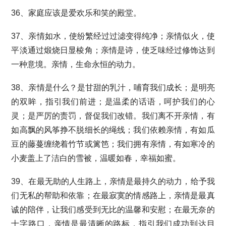
36、家庭应该是爱欢乐和笑的殿堂。
37、亲情如水，使纷繁经过过滤变得纯净；亲情似火，使
平淡通过煅烧日显棱角；亲情是诗，使乏味经过修饰达到
一种意境。亲情，生命永恒的动力。
38、亲情是什么？是甘甜的乳汁，哺育我们成长；是明亮
的双眸，指引我们前进；是温柔的话语，呵护我们的心
灵；是严厉的责罚，督促我们改错。我们离不开亲情，有
如高飘的风筝挣不脱细长的绳线；我们依赖亲情，有如瓜
豆的藤蔓缠绕着竹节或篱笆；我们拥有亲情，有如寒冷的
小麦盖上了洁白的雪被，温暖如春，幸福如蜜。
39、在最无助的人生路上，亲情是最持久的动力，给予我
们无私的帮助和依靠；在最寂寞的情感路上，亲情是最真
诚的陪伴，让我们感受到无比的温馨和安慰；在最无奈的
十字路口，亲情是最清晰的路标，指引我们成功到达目