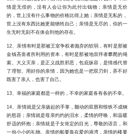
情是无偿的，没有人会让你为此付出钱物；亲情是无价
的，世上没有什么事物的价格比得上她；亲情是无私的，
世上没有东西比她更能牺牲自己；亲情是无尽的，你的一
生无时无刻不在体会到他的存在。
12、亲情有时是那被王室争权者抛弃的软弱，有时是那被
金钱吝啬者所利用的资本，有时是那被地崇拜者攀爬的绳
索。大义灭亲，是正义战胜邪恶，包庇纵容，是情感代替
了理智。用好你的亲情，因为她也是一把双刃剑，弄不好
既害了亲人，也害了自己。
13、幸福的家庭都是一样的，不幸的家庭各有各的不幸。
14、亲情就是父亲扬起的手掌，颤动的双唇和恨铁不成钢
的怒容；亲情就是母亲灼灼的泪水，柔情的呼唤，和温暖
舒适的怀抱；亲情就是子女肯定的目光，尊敬的语言，和
一份小小的礼物。亲情的船要靠在爱的港湾，亲情的楼要