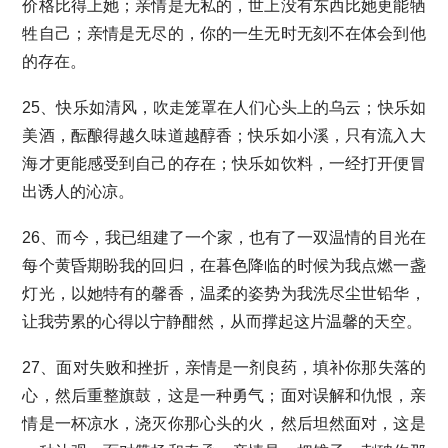
价格比得上她；亲情是无私的，世上没有东西比她更能牺
牲自己；亲情是无尽的，你的一生无时无刻不在体会到他
的存在。
25、快乐如清风，吹走笼罩在人们心头上的乌云；快乐如
美酒，酝酿得越久味道越醇香；快乐如小溪，只有流入大
海才更能感受到自己的存在；快乐如饮料，一经打开便冒
出诱人的沁凉。
26、而今，我已组建了一个家，也有了一双温情的目光在
每个黄昏期盼我的回归，在暮色降临的时候为我点燃一盏
灯光，以她特有的馨香，温柔的姿势为我洗尽尘世铅华，
让我劳累的心得以宁静酣然，从而撑起这片温馨的天空。
27、面对失败和挫折，亲情是一剂良药，填补你那失落的
心，然后重整旗鼓，这是一种勇气；面对误解和仇恨，亲
情是一杯凉水，浇灭你那心头的火，然后坦然面对，这是