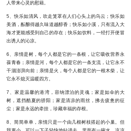
人带来心灵的慰籍。
5、快乐如清风，吹走笼罩在人们心头上的乌云；快乐如
美酒，酝酿得越久味道越醇香；快乐如小溪，只有流入大
海才更能感受到自己的存在；快乐如饮料，一经打开便冒
出诱人的沁凉。
6、亲情是树，每个人都是它的一条根，让它吸收营养永
葆青春；亲情是河，每个人都是它的一条支流，让它永不
干涸澎湃向前；亲情是火，每个人都是它的一根木柴，让
它永不熄灭温暖四方。
7、家是温馨的港湾，容纳漂泊的灵魂；家是如伞的大
树，遮挡酷夏的骄阳；家是清凉的雨丝，拂去疲惫的征
尘；家是永远的牵挂，珍藏幸福的存根。
8、简简单单，亲情只是一个由几根树枝搭起的小巢。但
我更小，可以一下子轻快地钻进去，里面有一碗水，凉凉