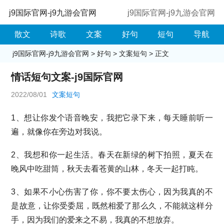
j9国际官网-j9九游会官网
j9国际官网-j9九游会官网
散文
诗歌
文案
好句
短句
导航
j9国际官网-j9九游会官网
>
好句
>
文案短句
> 正文
情话短句文案-j9国际官网
2022/08/01
文案短句
1、想让你发个语音晚安，我把它录下来，每天睡前听一
遍，就像你在旁边对我说。
2、我想和你一起生活。春天在新绿的树下拍照，夏天在
晚风中吃甜筒，秋天去看苍黄的山林，冬天一起打盹。
3、如果不小心伤害了你，你不要太伤心，因为我真的不
是故意，让你受委屈，既然相爱了那么久，不能就这样分
手，因为我们的爱来之不易，我真的不想放弃。