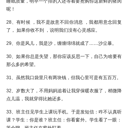
睡眠质量，明早一个排的人还等着要抢购你这新鲜的猪肉
呢！
28、有时候 ，我不是故意不回你消息 ，我都用意念回复
了， 如果你收不到 ，说明我们没有心灵感应。
29、你是风儿，我是沙，缠缠绵绵就成了……沙尘暴。
30、如果你总是失望，那你应该反思一下，自己为啥要有
那么多的希望。
31、虽然我口袋里只有两块钱，但我心里可是有五百万。
32、岁数大了，不用妈妈追着让我穿保暖衣服了，稍微降
点儿温，我就穿得比她还多。
33、班主任见学生上课玩手机。于是发短信：咋不认真听
课？学生：你是谁？班主任：你看窗外。学生看了一眼：
等会聊，班主任在窗外盯着。