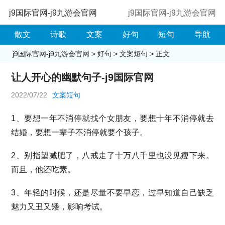
j9国际官网-j9九游会官网
j9国际官网-j9九游会官网
散文
诗歌
文案
好句
短句
导航
j9国际官网-j9九游会官网
>
好句
>
文案短句
> 正文
让人开心的幽默句子-j9国际官网
2022/07/22
文案短句
1、要想一年不消停就找个女朋友，要想十年不消停就去
结婚，要想一辈子不消停就要个孩子。
2、别指望减肥了，八戒走了十万八千里也没见瘦下来。
而且，他还吃素。
3、年轻的时候，还是尽量不要早恋，过早知道自己缺乏
魅力又丑又矮，影响考试。