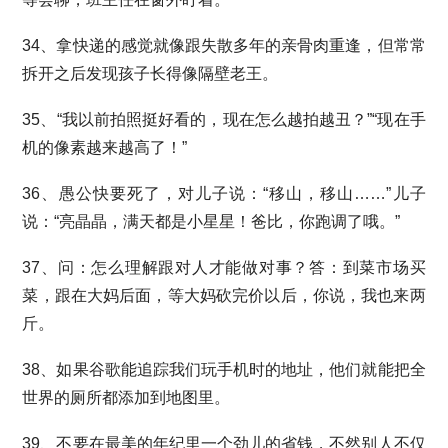
34、拿快递的感觉就像跟失散多年的亲骨肉重逢，但常常
拆开之后发现孩子长得像隔壁老王。
35、“我以前拍照挺好看的，现在怎么越拍越丑？”“现在手
机的像素越来越高了！”
36、愚公快要死了，对儿子说：“移山，移山……”儿子
说：“亮晶晶，满天都是小星星！爸比，你跑调了哦。”
37、问：怎么理解跟对人才能做对事？答：到菜市场买
菜，跟在大妈后面，等大妈砍完价以后，你说，我也来两
斤。
38、如果谷歌能追踪我们玩手机时的地址，他们就能把全
世界的厕所都添加到地图里。
39、不要在最美的年纪里一个劲儿的省钱，不然别人不仅