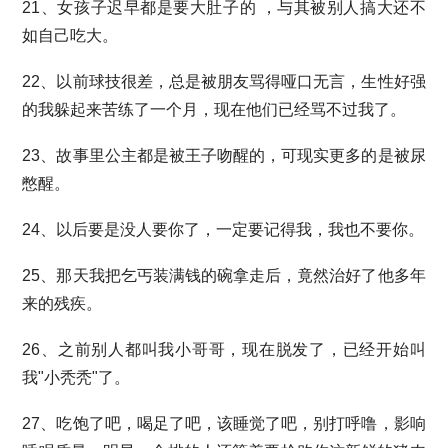
21、女孩子迟早都是要大肚子的 ，与其被别人搞大还不
如自己吃大。
22、以前球技很差，总是被朋友骂得哑口无言，生性好强
的我躲起来苦练了一个月，现在他们已经骂不过我了。
23、故事里公主都是被王子吻醒的，可现实更多的是被尿
憋醒。
24、以后要是没人要你了，一定要记得我，我也不要你。
25、那天我把乞丐装满钱的碗拿走后，竟然治好了他多年
来的残疾。
26、之前别人都叫我小哥哥，现在脱发了，已经开始叫
我"小秃秃"了。
27、吃饱了吧，喝足了吧，该睡觉了吧，别打呼噜，影响