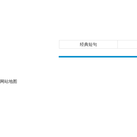
经典短句
网站地图