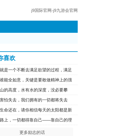
j9国际官网-j9九游会官网
你喜欢
就是一个不断去满足欲望的过程，满足
就会痛苦
谁能全如意，关键是要敢做精神上的强
山的高度，水有水的深度，没必要攀
每个人都有自己的长处
害怕失去，我们拥有的一切都将失去
生命还在，请你相信每天的太阳都是新
路上，一切都得靠自己——靠自己的理
靠自己的意志
更多励志的话