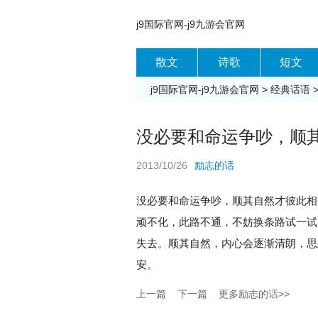
j9国际官网-j9九游会官网
散文
诗歌
短文
j9国际官网-j9九游会官网
>
经典话语
没必要和命运争吵，顺其
2013/10/26
励志的话
没必要和命运争吵，顺其自然才彼此相
顽不化，此路不通，不妨换条路试一试
失去。顺其自然，内心会逐渐清朗，思
安。
上一篇
下一篇
更多励志的话>>