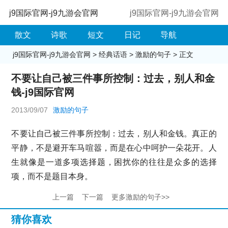
j9国际官网-j9九游会官网
j9国际官网-j9九游会官网
散文
诗歌
短文
日记
导航
j9国际官网-j9九游会官网
>
经典话语
>
激励的句子
> 正文
不要让自己被三件事所控制：过去，别人和金
钱-j9国际官网
2013/09/07
激励的句子
不要让自己被三件事所控制：过去，别人和金钱。真正的
平静，不是避开车马喧嚣，而是在心中呵护一朵花开。人
生就像是一道多项选择题，困扰你的往往是众多的选择
项，而不是题目本身。
上一篇
下一篇
更多激励的句子>>
猜你喜欢