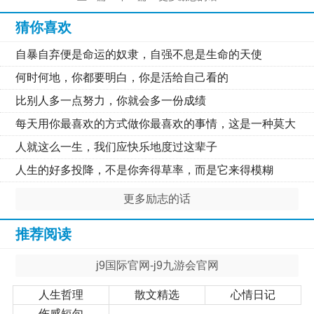
猜你喜欢
自暴自弃便是命运的奴隶，自强不息是生命的天使
何时何地，你都要明白，你是活给自己看的
比别人多一点努力，你就会多一份成绩
每天用你最喜欢的方式做你最喜欢的事情，这是一种莫大
的幸福
人就这么一生，我们应快乐地度过这辈子
人生的好多投降，不是你奔得草率，而是它来得模糊
更多励志的话
推荐阅读
j9国际官网-j9九游会官网
人生哲理
散文精选
心情日记
伤感短句