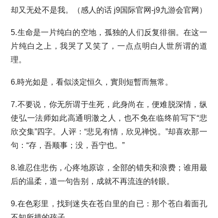
却又无处不是我。（感人的话
j9国际官网-j9九游会官网
）
5.生命是一片纯白的空地，孤独的人们反复徘徊。在这一
片纯白之上，我哭了又笑了，一点点明白人世所谓的道
理。
6.時光如是，看似淡定恒久，實則短暫而無常。
7.不要说，你无所谓于生死，此身尚在，便难脱深情，纵
使弘一法师如此高通明澈之人，也不免在临终前写下“悲
欣交集”四字。人评：“悲见有情，欣见禅悦。”却喜欢那一
句：“存，吾顺事；没，吾宁也。”
8.谁忍住悲伤，心疼地原谅，全部的错失和浪费；谁用最
后的温柔，道一句告别，成就不再流连的转眼。
9.在色彩里，找到迷失在苍白里的自已：那个苍白着面孔
不知所措的孩子。