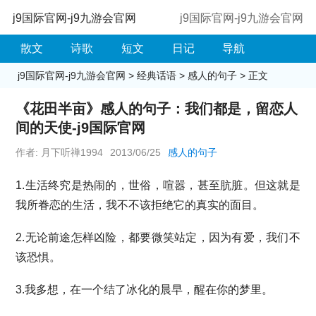
j9国际官网-j9九游会官网
j9国际官网-j9九游会官网
散文
诗歌
短文
日记
导航
j9国际官网-j9九游会官网
>
经典话语
>
感人的句子
> 正文
《花田半亩》感人的句子：我们都是，留恋人
间的天使-j9国际官网
作者: 月下听禅1994
2013/06/25
感人的句子
1.生活终究是热闹的，世俗，喧嚣，甚至肮脏。但这就是
我所眷恋的生活，我不不该拒绝它的真实的面目。
2.无论前途怎样凶险，都要微笑站定，因为有爱，我们不
该恐惧。
3.我多想，在一个结了冰化的晨早，醒在你的梦里。