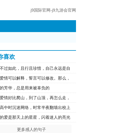
j9国际官网-j9九游会官网
际官网
你喜欢
不过如此，且行且珍惜，自己永远是自
主角
爱情可以解释，誓言可以修改。那么，
就会比较容易
的芳华，总是用来被辜负的
爱情好比爬山，到了山顶，再怎么走，
走下坡路了
高中时沉迷网络，时常半夜翻墙出校上
的爱是那天上的星星，闪着迷人的亮光
更多感人的句子