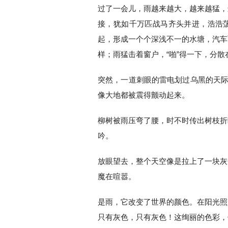
过了一会儿，雨越来越大，越来越猛，
接，犹如千万匹战马齐头并进，浩浩
起，形成一个个深浅不一的水塘，汽车
样；雨猛击着窗户，“啪”得一下，分
突然，一道刺眼的雷电划过乌黑的天际
像大地都被震得颤动起来。
柳树被雨压弯了腰，时不时传出树枝折
吟。
放眼望去，整个天空像是拉上了一块灰
魔在喧嚣。
是雨，它改变了世界的颜色。在阳光照
只有灰色，只有灰色！这绚丽的色彩，