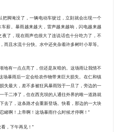
以把脚淹没了，一辆电动车驶过，立刻就会出现一个
水车薪。暴雨越来越大，雷声越来越响，闪电越来越
之夜了，现在雨声也很大了连说话也十分吃力了，不
，而且水流十分快。水中还夹杂着许多树叶小草等。
渐渐地有一点点亮了，但还是灰暗的。这场雨让我情不
。这场暴雨后一定会给农作物带来巨大损失。在仁和镇
损失最大，差不多被狂风暴雨毁于一旦了，旁边的一
一干二净了，住在西充坝的人通往外界的唯一道路就
下去了，这条路才会重新登场。快看，那边的一大块
忍睹啊！上帝啊！这场暴雨什么时候才停啊！”
收看，下午再见！”