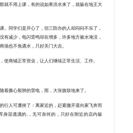
那就不用上课，有的说如果洪水来了，就躲在地王大
课。同学们是开心了，但三防办的人却闷闷不乐了，
没有减少，电闪雷鸣却在增多，许多地方被水淹没，
商场也不免遇水，只好关门大吉。
，使商铺正常营业，让人们继续正常生活、工作。
随着撕心裂肺的雷电，雨，大张旗鼓地来了。
的行人可遭殃了：离家近的，赶紧撤开退向家飞奔而
浑身湿漉漉的.，无可奈何的，只好在附近的店内躲