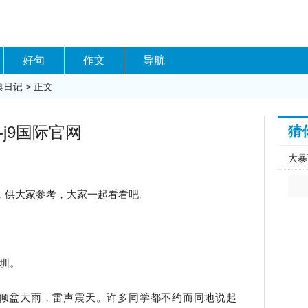
好句
作文
导航
典日记
> 正文
j9国际官网
猜
大暴
，供大家参考，大家一起看看吧。
圳。
了倾盆大雨，雷声震天。许多同学都不约而同地说起