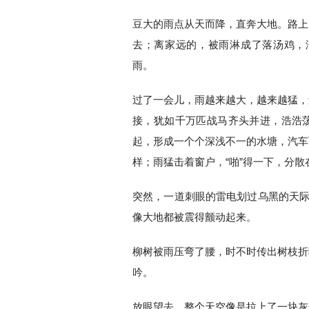
豆大的雨点从天而降，直奔大地。路上
去；离家远的，被雨淋成了落汤鸡，
雨。
过了一会儿，雨越来越大，越来越猛，
接，犹如千万匹战马齐头并进，浩浩
起，形成一个个深浅不一的水塘，汽车
样；雨猛击着窗户，“啪”得一下，分
突然，一道刺眼的雷电划过乌黑的天际
像大地都被震得颤动起来。
柳树被雨压弯了腰，时不时传出树枝折
吟。
放眼望去，整个天空像是拉上了一块灰