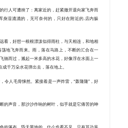
的行人可遭殃了：离家近的，赶紧撤开退向家飞奔而
浑身湿漉漉的，无可奈何的，只好在附近的.店内躲
远看，好想一根根漂泼似得雨柱，与天相连，和地相
荡荡地飞奔而来。雨，落在马路上，不断的汇合在一
飞驰而过，溅起一米多高的水花，好像浮在水面上一
散在成千万朵水花弹出去，落在地上。
，令人毛骨悚然。紧接着是一声炸雷，“轰隆隆”，好
断的声音，那沙沙作响的树叶，似乎就是它痛苦的呻
色的篷布，昏天黑地的，什么也看不见，只有耳边风