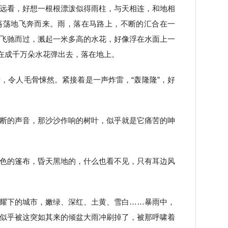
远看，好想一根根漂泼似得雨柱，与天相连，和地相
荡荡地飞奔而来。雨，落在马路上，不断的汇合在一
飞驰而过，溅起一米多高的水花，好像浮在水面上一
散在成千万朵水花弹出去，落在地上。
，令人毛骨悚然。紧接着是一声炸雷，“轰隆隆”，好
断的声音，那沙沙作响的树叶，似乎就是它痛苦的呻
色的篷布，昏天黑地的，什么也看不见，只有耳边风
耀下的城市，嫩绿、深红、土黄、雪白……暴雨中，
似乎被这突如其来的倾盆大雨冲刷掉了，被那呼啸着