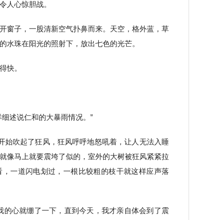
令人心惊胆战。
开窗子，一股清新空气扑鼻而来。天空，格外蓝，草
的水珠在阳光的照射下，放出七色的光芒。
得快。
详细述说仁和的大暴雨情况。”
左右便开始吹起了狂风，狂风呼呼地怒吼着，让人无法入睡
就像马上就要震垮了似的，室外的大树被狂风紧紧拉
看，一道闪电划过，一根比较粗的枝干就这样应声落
我的心就绷了一下，直到今天，我才亲自体会到了震