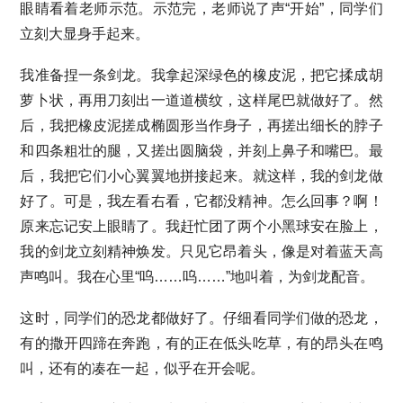
眼睛看着老师示范。示范完，老师说了声“开始”，同学们
立刻大显身手起来。
我准备捏一条剑龙。我拿起深绿色的橡皮泥，把它揉成胡
萝卜状，再用刀刻出一道道横纹，这样尾巴就做好了。然
后，我把橡皮泥搓成椭圆形当作身子，再搓出细长的脖子
和四条粗壮的腿，又搓出圆脑袋，并刻上鼻子和嘴巴。最
后，我把它们小心翼翼地拼接起来。就这样，我的剑龙做
好了。可是，我左看右看，它都没精神。怎么回事？啊！
原来忘记安上眼睛了。我赶忙团了两个小黑球安在脸上，
我的剑龙立刻精神焕发。只见它昂着头，像是对着蓝天高
声鸣叫。我在心里“呜……呜……”地叫着，为剑龙配音。
这时，同学们的恐龙都做好了。仔细看同学们做的恐龙，
有的撒开四蹄在奔跑，有的正在低头吃草，有的昂头在鸣
叫，还有的凑在一起，似乎在开会呢。