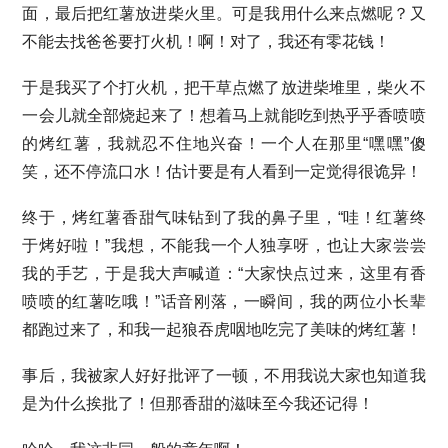
面，最后把红薯放进柴火里。可是我用什么来点燃呢？又
不能去找爸爸要打火机！啊！对了，我还有零花钱！
于是我买了个打火机，把干草点燃了放进柴堆里，柴火不
一会儿就全部烧起来了！想着马上就能吃到热乎乎香喷喷
的烤红薯，我就忍不住地兴奋！一个人在那里“嘿嘿”傻
笑，还不停流口水！估计要是有人看到一定觉得很诡异！
终于，烤红薯香甜气味钻到了我的鼻子里，“哇！红薯终
于烤好啦！”我想，不能我一个人独享呀，也让大家尝尝
我的手艺，于是我大声喊道：“大家快点过来，这里有香
喷喷的红薯吃哦！”话音刚落，一瞬间，我的两位小长辈
都跑过来了，和我一起狼吞虎咽地吃完了美味的烤红薯！
事后，我被家人好好批评了一顿，不用我说大家也知道我
是为什么挨批了！但那香甜的滋味至今我还记得！