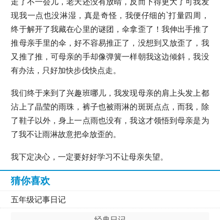
走了不一会儿，老天还没有放晴，反而下得更大了可我发
现我一点也没淋湿，真是奇怪，我便仔细的`打量四周，
终于解开了我藏在心里的谜团，伞拿歪了！我伸出手推了
推母亲手里的伞，好不容易推正了，没想到又放歪了，我
又推了推，可母亲的手却像弹簧一样朝我这边倾斜，我没
有办法，只好加快步伐快点走。
我们终于来到了兴趣班哪儿，我发现母亲的肩上头发上都
沾上了晶莹的雨珠，裤子也被雨淋的斑斑点点，而我，除
了鞋子以外，身上一点雨也没有，我这才领悟到母亲是为
了我不让雨淋故意把伞放歪的。
我下定决心，一定要好好学习不让母亲失望。
猜你喜欢
五年级记事日记
经典日记