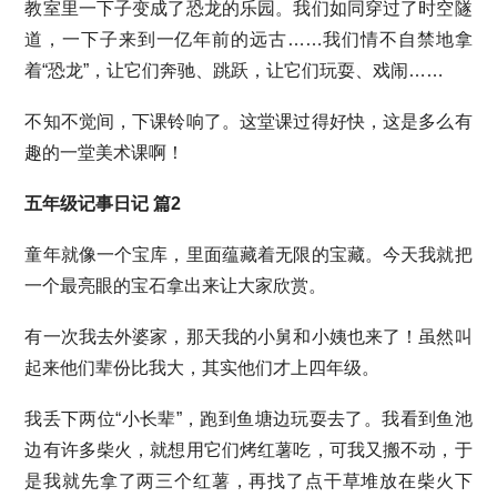
教室里一下子变成了恐龙的乐园。我们如同穿过了时空隧
道，一下子来到一亿年前的远古……我们情不自禁地拿
着“恐龙”，让它们奔驰、跳跃，让它们玩耍、戏闹……
不知不觉间，下课铃响了。这堂课过得好快，这是多么有
趣的一堂美术课啊！
五年级记事日记 篇2
童年就像一个宝库，里面蕴藏着无限的宝藏。今天我就把
一个最亮眼的宝石拿出来让大家欣赏。
有一次我去外婆家，那天我的小舅和小姨也来了！虽然叫
起来他们辈份比我大，其实他们才上四年级。
我丢下两位“小长辈”，跑到鱼塘边玩耍去了。我看到鱼池
边有许多柴火，就想用它们烤红薯吃，可我又搬不动，于
是我就先拿了两三个红薯，再找了点干草堆放在柴火下