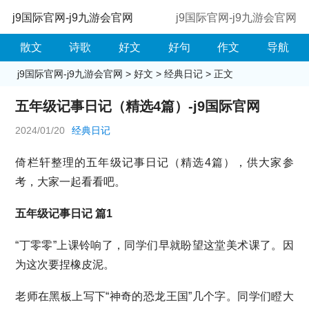
j9国际官网-j9九游会官网
j9国际官网-j9九游会官网
散文
诗歌
好文
好句
作文
导航
j9国际官网-j9九游会官网
>
好文
>
经典日记
> 正文
五年级记事日记（精选4篇）-j9国际官网
2024/01/20
经典日记
倚栏轩整理的五年级记事日记（精选4篇），供大家参
考，大家一起看看吧。
五年级记事日记 篇1
“丁零零”上课铃响了，同学们早就盼望这堂美术课了。因
为这次要捏橡皮泥。
老师在黑板上写下“神奇的恐龙王国”几个字。同学们瞪大