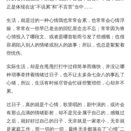
正是体现在这"不说累"和"不言苦"当中……
生活，就是过的一种心情我也常常会累，也常常会心情浮
燥，常常在一些早已老去的回忆里念念不忘；常常因为将
心情投入了哪段文、或者是哪首歌而引发了些感慨；也很
容易陷入别人的情绪或别人的故事；所以，也总是絮絮着
些忧伤。
实际生活，却是在甩甩打打中过得简单而痛快，并没让哪
种琐事牵拌着情绪过日子，也不让太多杂七杂八的事乱了
心绪，所以，生活有时候尽管会忙碌些繁琐些，心却并不
累。
过日子，真的就是个心情，歌里唱的，剧中演的，或许会
有那么点滴的情绪影射，却不是完全属于自己的，感慨过
之后，就好好过自己的日子，无非就是一家老小，无非就
是家庭工作，而一切的一切，最终无非都落在了"心情"二