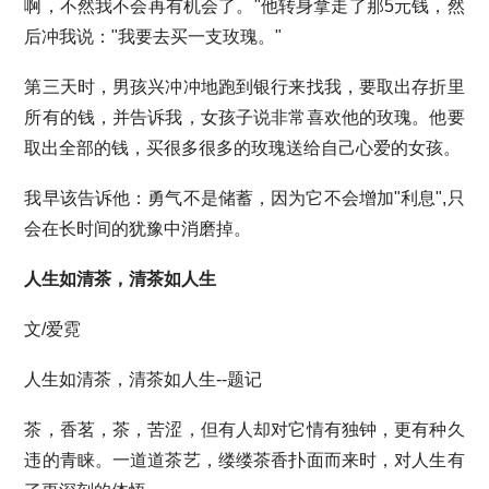
啊，不然我不会再有机会了。"他转身拿走了那5元钱，然
后冲我说："我要去买一支玫瑰。"
第三天时，男孩兴冲冲地跑到银行来找我，要取出存折里
所有的钱，并告诉我，女孩子说非常喜欢他的玫瑰。他要
取出全部的钱，买很多很多的玫瑰送给自己心爱的女孩。
我早该告诉他：勇气不是储蓄，因为它不会增加"利息",只
会在长时间的犹豫中消磨掉。
人生如清茶，清茶如人生
文/爱霓
人生如清茶，清茶如人生--题记
茶，香茗，茶，苦涩，但有人却对它情有独钟，更有种久
违的青睐。一道道茶艺，缕缕茶香扑面而来时，对人生有