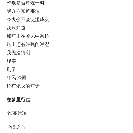
昨晚是否辉煌一时
我亦不知道那泪
今夜会不会泛滥成灾
我只知道
那灯正在冷风中颤抖
路上还有昨晚的潮湿
我无法猜测
现实
剩了
冷风 冷雨
还有熄灭的灯光
在梦里行走
文/聂时珍
脱缰之马