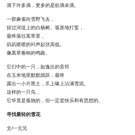
滴下许多滴，更多的是欲滴未滴。
一群麻雀向雪野飞去，
掠过河堤上的白杨树。弧形地打踅，
最终落往蒿草里，
叽叽喳喳的叫声起伏高低。
像蒿草奏响的鸣曲。
它们中的一只，如逸出的音符
在玉米地里默默跳跃，最终
露出一小片黑土，爪上喙上沾满雪泥。
这样的一只鸟，
它毕竟是孤独的，但一定是快乐和有思想的。
寻找最轻的雪花
文/一元兄