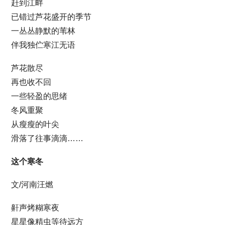
赶到江畔
已错过芦花盛开的季节
一丛丛静默的苇林
伴我独伫寒江无语
芦花散尽
再也收不回
一些轻盈的思绪
冬风重聚
从瘦瘦的叶尖
滑落了往事滴滴……
这个寒冬
文/河南汪燃
鼾声烤糊寒夜
星星像精虫等待远方