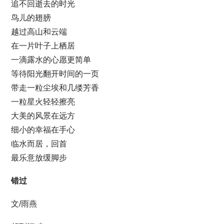
追不回逝去的时光
鸟儿的翅膀
越过高山和云端
在一片叶子上栖居
一滴露水的心愿更简单
等待阳光翻开时间的一页
带走一粒尘埃和几缕芳香
一粒星火轻轻擦亮
大美的风景在远方
细小的幸福在手心
临水而居，回首
最乐意放缓脚步
错过
文/雨燕