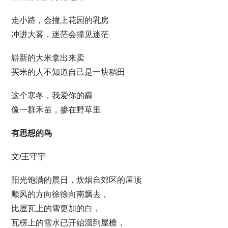
走小路，会撞上花园的乳房
冲进大雾，迷茫会撞见迷茫
崭新的大米拿出来卖
买米的人不知道自己是一块稻田
这个寒冬，我爱你的霾
像一群禾苗，掺在野草里
有思想的鸟
文/王守宇
阳光饱满的晨日，炊烟自郊区的屋顶
顺风的方向徐徐向南飘去，
比屋瓦上的雪更加的白，
瓦楞上的雪水已开始溜到屋檐，