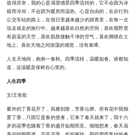
值得庆幸，我的心是渴望感受四季流转的，它不会因为冰
箱而冷却，不会因为暖房而温热。心是自由的，在步行到
公交车站的路上，在假日里越来越少的踏青里，在每一次
说走就走的旅行中。越来越喜欢自然的空间，喜欢视野里
有蔚蓝的天空，喜欢肌肤接触干净的空气，喜欢脚踏在土
地上。喜欢天地之间游荡的感觉，没有束缚。
人生天地间，匆匆一春秋。四季流转，温暖如春。谁都知
道，这温暖是保鲜在心里的。
人生四季
文/王鱼歌
窗外的丁香花开了，风雅别致，芳香沁脾。所有花中我独
爱丁香，只因它是春的使者，它来了春天就来了，我十六
岁的花季也随着丁香的盛开如期而至。细细想来，春天虽
美却转眼即逝。花开花落，年轮辗转，那些周而复始的春