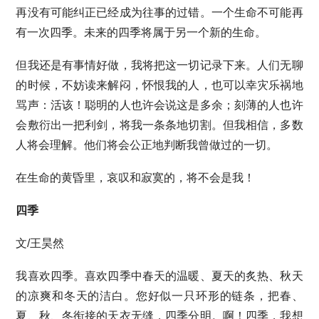
再没有可能纠正已经成为往事的过错。一个生命不可能再
有一次四季。未来的四季将属于另一个新的生命。
但我还是有事情好做，我将把这一切记录下来。人们无聊
的时候，不妨读来解闷，怀恨我的人，也可以幸灾乐祸地
骂声：活该！聪明的人也许会说这是多余；刻薄的人也许
会敷衍出一把利剑，将我一条条地切割。但我相信，多数
人将会理解。他们将会公正地判断我曾做过的一切。
在生命的黄昏里，哀叹和寂寞的，将不会是我！
四季
文/王昊然
我喜欢四季。喜欢四季中春天的温暖、夏天的炙热、秋天
的凉爽和冬天的洁白。您好似一只环形的链条，把春、
夏、秋、冬衔接的天衣无缝，四季分明。啊！四季，我想