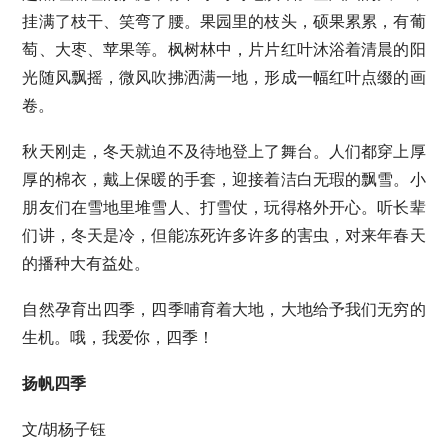
挂满了枝干、笑弯了腰。果园里的枝头，硕果累累，有葡
萄、大枣、苹果等。枫树林中，片片红叶沐浴着清晨的阳
光随风飘摇，微风吹拂洒满一地，形成一幅红叶点缀的画
卷。
秋天刚走，冬天就迫不及待地登上了舞台。人们都穿上厚
厚的棉衣，戴上保暖的手套，迎接着洁白无瑕的飘雪。小
朋友们在雪地里堆雪人、打雪仗，玩得格外开心。听长辈
们讲，冬天是冷，但能冻死许多许多的害虫，对来年春天
的播种大有益处。
自然孕育出四季，四季哺育着大地，大地给予我们无穷的
生机。哦，我爱你，四季！
扬帆四季
文/胡杨子钰