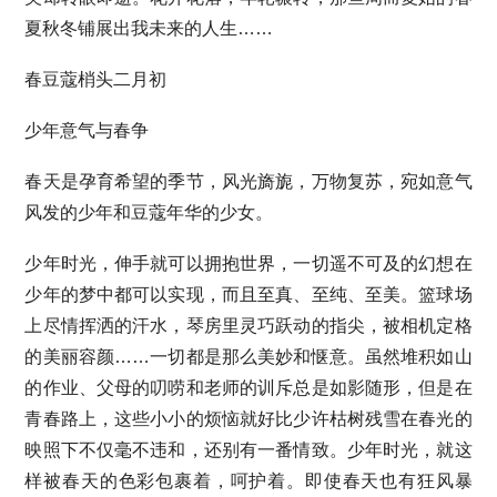
夏秋冬铺展出我未来的人生……
春豆蔻梢头二月初
少年意气与春争
春天是孕育希望的季节，风光旖旎，万物复苏，宛如意气
风发的少年和豆蔻年华的少女。
少年时光，伸手就可以拥抱世界，一切遥不可及的幻想在
少年的梦中都可以实现，而且至真、至纯、至美。篮球场
上尽情挥洒的汗水，琴房里灵巧跃动的指尖，被相机定格
的美丽容颜……一切都是那么美妙和惬意。虽然堆积如山
的作业、父母的叨唠和老师的训斥总是如影随形，但是在
青春路上，这些小小的烦恼就好比少许枯树残雪在春光的
映照下不仅毫不违和，还别有一番情致。少年时光，就这
样被春天的色彩包裹着，呵护着。即使春天也有狂风暴