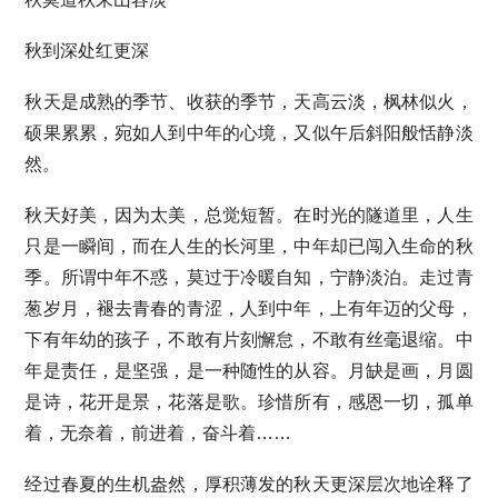
秋到深处红更深
秋天是成熟的季节、收获的季节，天高云淡，枫林似火，
硕果累累，宛如人到中年的心境，又似午后斜阳般恬静淡
然。
秋天好美，因为太美，总觉短暂。在时光的隧道里，人生
只是一瞬间，而在人生的长河里，中年却已闯入生命的秋
季。所谓中年不惑，莫过于冷暖自知，宁静淡泊。走过青
葱岁月，褪去青春的青涩，人到中年，上有年迈的父母，
下有年幼的孩子，不敢有片刻懈怠，不敢有丝毫退缩。中
年是责任，是坚强，是一种随性的从容。月缺是画，月圆
是诗，花开是景，花落是歌。珍惜所有，感恩一切，孤单
着，无奈着，前进着，奋斗着……
经过春夏的生机盎然，厚积薄发的秋天更深层次地诠释了