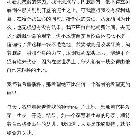
耗着我成倍的体力。我汗流浃背，四肢颤抖，恨不得立刻
躺倒在那片刚刚开垦的泥土之上。可我懂得我没有权利逃
避，在给予我生命的同时所给予我的责任。我无须问为什
么，也无须想有没有结果。我不应白白地耗费时间。去无
尽地感慨生命的艰辛，也不应该自艾自怜命运怎么不济，
偏偏给了我这样一块不毛之地。我要做的是咬紧牙关，闷
着脑袋，拼却全身的力气，压倒我的犁头上去。我绝不企
望有谁来代替，因为在这世界上，每人都有一块必得由他
自己来耕种的土地。
我怀着希望播种，那希望绝不比任何一个智者的希望更为
谦卑。
每天，我望着掩盖着我的种子的那片土地，想象着它将发
芽、生长、开花、结果。如一个孕育着生命的母亲，期待
着自己将要出生的婴儿。我知道，人要是能够期待，就能
够奋力以赴。