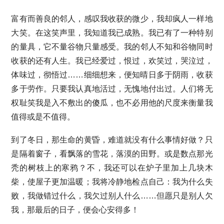
富有而善良的邻人，感叹我收获的微少，我却疯人一样地
大笑。在这笑声里，我知道我已成熟。我已有了一种特别
的量具，它不量谷物只量感受。我的邻人不知和谷物同时
收获的还有人生。我已经爱过，恨过，欢笑过，哭泣过，
体味过，彻悟过……细细想来，便知晴日多于阴雨，收获
多于劳作。只要我认真地活过，无愧地付出过。人们将无
权耻笑我是入不敷出的傻瓜，也不必用他的尺度来衡量我
值得或是不值得。
到了冬日，那生命的黄昏，难道就没有什么事情好做？只
是隔着窗子，看飘落的雪花，落漠的田野。或是数点那光
秃的树枝上的寒鸦？不，我还可以在炉子里加上几块木
柴，使屋子更加温暖；我将冷静地检点自己：我为什么失
败，我做错过什么，我欠过别人什么……但愿只是别人欠
我，那最后的日子，便会心安得多！