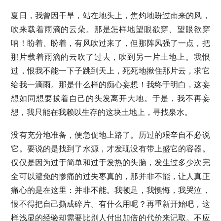
夏日，我曾因干旱，站在地头上，焦灼地盼过南来的风，
吹来载着雨滴的云朵。那是怎样地望眼欲穿、望眼欲穿
呐！盼着、盼着，有风吹过来了，但那阵风强了一点，把
那片载着雨滴的云吹了过去，吹到另一片土地上。我恨
过，恨我不能一下子跳到天上，死死地揪住那片云，求它
给我一滴雨。那是什么样的痴心妄想！我终于明白，这妄
想如同想要拔着自己的头发离开大地。于是，我不再妄
想，我只能在我赖以生存的这块土地上，寻找泉水。
没有充分地准备，便急促地上路了。历过的艰辛自不必说
它。要说的是找到了水源，才发现没有带上盛它的容器。
仅仅是因为过于简单和过于发热的头脑，发生过多少次完
全可以避免的惨痛的过失枣真的，那并非不能，让人真正
痛心的是在这里：并非不能。我顿足，我懊悔，我哭泣，
恨不得把自己撕成碎片。有什么用呢？再重新开始吧，这
样浅显的经验却需要比别人付出加倍的代价来记取。不应