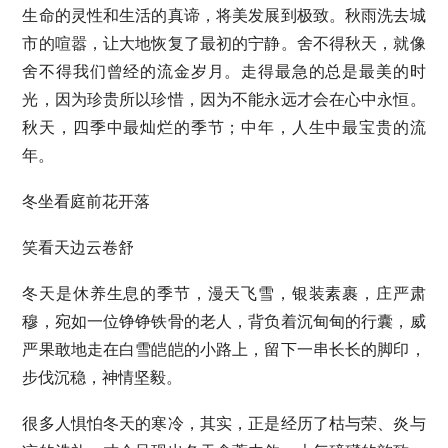
生命的灵性和生活的真谛，将美发展到极致。秋雨洗去城
市的喧嚣，让大地恢复了最初的宁静。舍不得秋天，就像
舍不得我们曾经的流金岁月。走得最急的总是最美的时
光，因为珍贵所以珍惜，因为不能永远才会在心中永恒。
秋天，四季中最灿烂的季节；中年，人生中最宝贵的流
年。
冬坐看庭前花开落
笑看天边云卷舒
冬天是休养生息的季节，漫天飞雪，银装素裹，庄严肃
穆，宛如一位铮铮铁骨的老人，背负着沉甸甸的行囊，威
严果敢地走在白雪皑皑的小路上，留下一串长长的脚印，
步伐沉稳，神情坚毅。
很多人惧怕冬天的寒冷，其实，正是经历了枯与荣、炎与