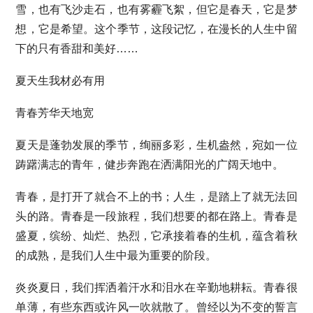
雪，也有飞沙走石，也有雾霾飞絮，但它是春天，它是梦
想，它是希望。这个季节，这段记忆，在漫长的人生中留
下的只有香甜和美好……
夏天生我材必有用
青春芳华天地宽
夏天是蓬勃发展的季节，绚丽多彩，生机盎然，宛如一位
踌躇满志的青年，健步奔跑在洒满阳光的广阔天地中。
青春，是打开了就合不上的书；人生，是踏上了就无法回
头的路。青春是一段旅程，我们想要的都在路上。青春是
盛夏，缤纷、灿烂、热烈，它承接着春的生机，蕴含着秋
的成熟，是我们人生中最为重要的阶段。
炎炎夏日，我们挥洒着汗水和泪水在辛勤地耕耘。青春很
单薄，有些东西或许风一吹就散了。曾经以为不变的誓言