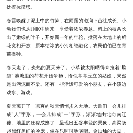
抚摸抚摸您。
春雷唤醒了泥土中的竹笋，在雨露的滋润下茁壮成长。小
动物们也从睡眠中醒来，享受着浓浓春意。树上的枝条长
出了嫩绿的叶子，开始新一年的年轮。撒落在大地上的鲜
花竞相开放，原本结冰的小河相继融化，农民伯伯已在育
苗播种。
春天走了，炎热的夏天来了。小草被太阳晒得耷拉着"脑
袋",池塘里的荷花开始争艳，恰似亭亭玉立的姑娘，果然
是出污泥而不染。还有一些活泼可爱的小朋友，在小溪边
戏水、游戏。
夏天离开了，凉爽的秋天悄悄步入大地。大雁们一会儿排
成"人"字形，一会儿排成"一"字形，渐渐地由北向南迁
徙。地里的庄稼成熟了，呈现出五谷丰登的景象，高粱扬
起黑红黑红的脸庞，像在乐呵呵地演唱。金灿灿的大豆，