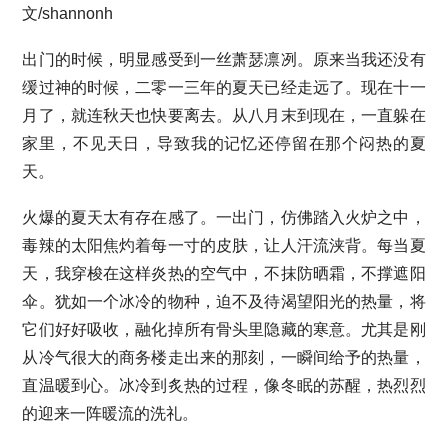
文/shannonh
出门的时候，明显感受到一丝萧瑟凛冽。原来当我还没有
缓过神的时候，二零一三年的夏天已经走远了。现在十一
月了，就连秋天也快要离去。从八月末到现在，一直躲在
家里，不见天日，导致我的记忆还停留在那个闷热的夏
天。
火爆的夏天太有存在感了。一出门，仿佛踏入火炉之中，
毒辣的太阳焦灼着每一寸的皮肤，让人汗流浃背。每当夏
天，我穿梭在这样炎热的空气中，不抹防晒霜，不撑遮阳
伞。犹如一个冰冷的物种，迫不及待渴望阳光的热量，将
它们好好吸收，融化掉所有骨头里隐藏的寒意。尤其是刚
从冷气很大的商务楼走出来的那刻，一瞬间给予的热量，
直温暖到心。冰冷到炙热的过程，像冬眠的苏醒，热烈烈
的迎来一阵暖流的洗礼。