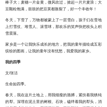
棒子大；麦穗一片金黄，微风吹过，掀起一片片麦浪；大
豆颗粒饱满，鼓鼓的把豆荚都胀裂了，好一个丰收年！
冬天，下雪了，万物都被蒙上了一层雪白，孩子们在雪地
上打雪仗、堆雪人、滚雪球，那欢乐的笑声快把枝头上积
雪震落。
家乡是一个让我快乐成长的地方，把我的童年描绘成五彩
缤纷的图画，让我的童年没有忧愁，我爱我的家乡。
我的四季
文/张洁
生命如四季。
春天，我在这片土地上，用我细瘦的胳膊，紧扶着我锈钝
的犁。深埋在泥土里的树根、石块，磕绊着我的犁头，消