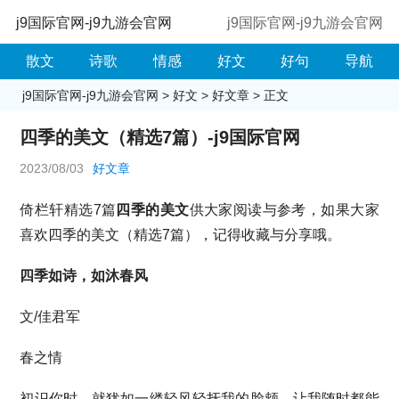
j9国际官网-j9九游会官网
j9国际官网-j9九游会官网
散文
诗歌
情感
好文
好句
导航
j9国际官网-j9九游会官网
>
好文
>
好文章
> 正文
四季的美文（精选7篇）-j9国际官网
2023/08/03
好文章
倚栏轩精选7篇
四季的美文
供大家阅读与参考，如果大家
喜欢四季的美文（精选7篇），记得收藏与分享哦。
四季如诗，如沐春风
文/佳君军
春之情
初识你时，就犹如一缕轻风轻抚我的脸颊，让我随时都能