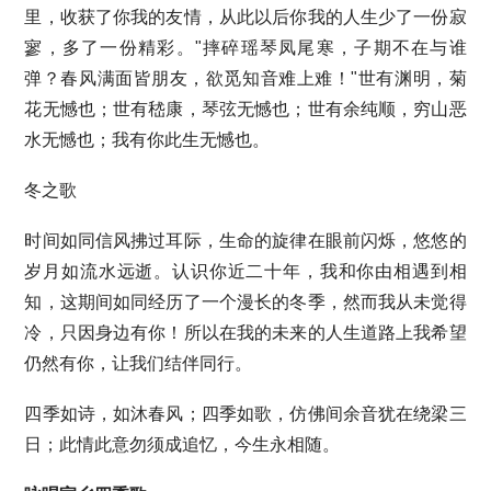
里，收获了你我的友情，从此以后你我的人生少了一份寂
寥，多了一份精彩。"摔碎瑶琴凤尾寒，子期不在与谁
弹？春风满面皆朋友，欲觅知音难上难！"世有渊明，菊
花无憾也；世有嵇康，琴弦无憾也；世有余纯顺，穷山恶
水无憾也；我有你此生无憾也。
冬之歌
时间如同信风拂过耳际，生命的旋律在眼前闪烁，悠悠的
岁月如流水远逝。认识你近二十年，我和你由相遇到相
知，这期间如同经历了一个漫长的冬季，然而我从未觉得
冷，只因身边有你！所以在我的未来的人生道路上我希望
仍然有你，让我们结伴同行。
四季如诗，如沐春风；四季如歌，仿佛间余音犹在绕梁三
日；此情此意勿须成追忆，今生永相随。