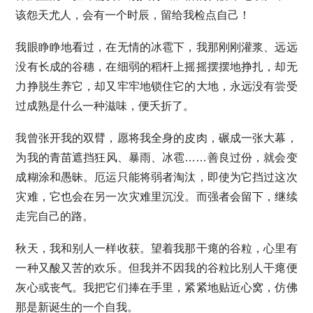
该怨天尤人，会有一个时辰，留给我检点自己！
我眼睁睁地看过，在无情的冰雹下，我那刚刚灌浆、远远
没有长成的谷穗，在细弱的稻杆上摇摇摆摆地挣扎，却无
力挣脱生养它，却又牢牢地锁住它的大地，永远没有尝受
过成熟是什么一种滋味，便夭折了。
我曾张开我的双臂，愿将我全身的皮肉，碾成一张大幕，
为我的青苗遮挡狂风、暴雨、冰雹……善良过份，就会变
成糊涂和愚昧。厄运只能将弱者淘汰，即使为它挡过这次
灾难，它也会在另一次灾难里沉没。而强者会留下，继续
走完自己的路。
秋天，我和别人一样收获。望着我那干瘪的谷粒，心里有
一种又酸又苦的欢乐。但我并不因我的谷粒比别人干瘪便
灰心或丧气。我把它们捧在手里，紧紧地贴近心窝，仿佛
那是新诞生的一个自我。