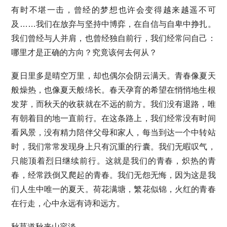
有时不堪一击，曾经的梦想也许会变得越来越遥不可
及……我们在放弃与坚持中博弈，在自信与自卑中挣扎。
我们曾经与人并肩，也曾经独自前行，我们经常问自己：
哪里才是正确的方向？究竟该何去何从？
夏日里多是晴空万里，却也偶尔会阴云满天。青春像夏天
般燥热，也像夏天般绵长。春天孕育的希望在悄悄地生根
发芽，而秋天的收获就在不远的前方。我们没有退路，唯
有朝着目的地一直前行。在这条路上，我们经常没有时间
看风景，没有精力陪伴父母和家人，每当到达一个中转站
时，我们常常发现身上只有沉重的行囊。我们无暇叹气，
只能顶着烈日继续前行。这就是我们的青春，炽热的青
春，经常跌倒又爬起的青春。我们无怨无悔，因为这是我
们人生中唯一的夏天。荷花满塘，繁花似锦，火红的青春
在行走，心中永远有诗和远方。
秋莫道秋来山容淡