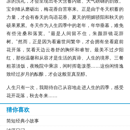
凉的洗礼，才会呈现出冬天含蓄内敛、大气磅礴的韵致。
宝剑锋从磨砺出，梅花香自苦寒来。正是由于冬天积蓄的
力量，才会有春天的鸟语花香、夏天的明媚骄阳和秋天的
硕果累累。冬天作为人生四季中的老年，年华垂暮，难免
有些沧桑和落寞。"最是人间留不住，朱颜辞镜花辞
树。"然而，正是因为看遍世间繁华，才会拥有坐看庭前
花开落，笑看天边云卷舒的胸怀和睿智。最美不过夕阳
红，那份温馨和从容才是生活的真谛、人生的境界。三餐
粗茶淡饭，夜晚院中乘凉，闲时挥毫泼墨……这份闲情逸
致经过岁月的酝酿，才会这般至真至醇。
人生只有一次，我期待自己从容地走进人生的四季，感受
花开花落，秋去冬来……
猜你喜欢
简短经典小故事