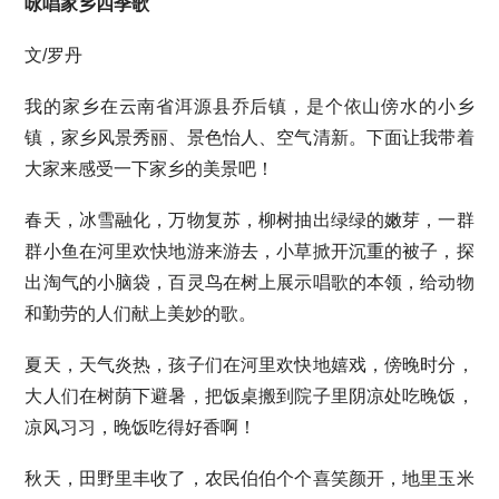
咏唱家乡四季歌
文/罗丹
我的家乡在云南省洱源县乔后镇，是个依山傍水的小乡
镇，家乡风景秀丽、景色怡人、空气清新。下面让我带着
大家来感受一下家乡的美景吧！
春天，冰雪融化，万物复苏，柳树抽出绿绿的嫩芽，一群
群小鱼在河里欢快地游来游去，小草掀开沉重的被子，探
出淘气的小脑袋，百灵鸟在树上展示唱歌的本领，给动物
和勤劳的人们献上美妙的歌。
夏天，天气炎热，孩子们在河里欢快地嬉戏，傍晚时分，
大人们在树荫下避暑，把饭桌搬到院子里阴凉处吃晚饭，
凉风习习，晚饭吃得好香啊！
秋天，田野里丰收了，农民伯伯个个喜笑颜开，地里玉米