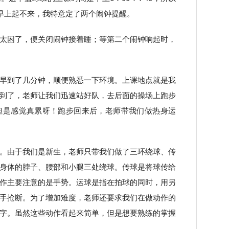
止早上起不来，我特意定了两个闹钟提醒。
太困了，便关闭闹钟接着睡；等第二个闹钟响起时，
早到了几分钟，顺便熟悉一下环境。上课地点就是我
到了，老师让我们迅速站好队，去后面的操场上跑步
但是感觉真累呀！跑步回来后，老师带我们做热身运
。由于我们是新生，老师只带我们做了三环绕球、传
身体的脖子、腰部和小腿三处绕球。传球是将球传给
作主要注意的是手势。运球是指在拍球的同时，用另
手抢断。为了增加难度，老师还要求我们在做动作的
字。虽然这些动作看起来简单，但是想要熟练的掌握