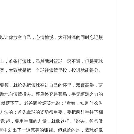
以让你放空自己，心情愉悦，大汗淋漓的同时忘记烦
上，准备打篮球，虽然我对篮球一窍不通，但是受球
赛，大致就是把一个球往篮筐里投，投进就能得分。
要领，就抢先把篮球夺进自己的怀里，双臂高举，两
劲地向篮筐投去。菜鸟终究是菜鸟，手无缚鸡之力的
就落下了。老爸满脸坏笑地说：“看看，知道什么叫
方法的：首先拿球的姿势很重要，要把两只手往下翻
跃起，要用手腕的力量，就像这样。”说罢，爸爸做
在空中划出了一道完美的弧线。但尴尬的是，篮球好像