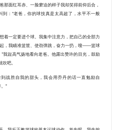
爸那面红耳赤、一脸窘迫的样子我却笑得前仰后合，
叫到：“老爸，你的球技真是太高超了，水平不一般
想着一定要进个球。我集中注意力，把自己的全部力
起，我瞄准篮筐、使劲弹跳，奋力一扔，嗖——篮球
。”我趾高气扬地看向老爸。他露出赞许的目光，鼓励
就吹吧。
尝到战胜自我的甜头，我会用乔丹的话一直勉励自
。”
一天，我反正教篮球的基本运球动作，首先呢，我先按