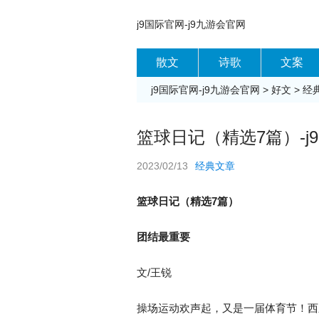
j9国际官网-j9九游会官网
散文
诗歌
文案
j9国际官网-j9九游会官网
>
好文
>
经
篮球日记（精选7篇）-j
2023/02/13
经典文章
篮球日记（精选7篇）
团结最重要
文/王锐
操场运动欢声起，又是一届体育节！西