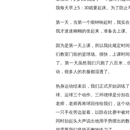
我每天早上5：30就要起床。为了防
第一天，当第一个闹钟响起时，我实在
我才迷迷糊糊的坐起来，准备去上课。
因为是第一天上课，所以我比规定时间
们教室门前的篮球场。很快，上课时间
了。第一天虽然我们只跑了八百米，
动，很多人的衣服都湿透了。
热身运动结束后，我们正式开始训练了
球、运球三个动作。三环绕球是分别在
老师，老师再将球回传给我们，这个动
一只手在旁边架着，以防在比赛中被对
同时抬起头大声说出他用手势摆出的数
就需要我们坚持不懈地练习了。