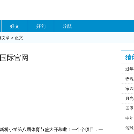
好文
好句
导航
典文章
> 正文
9国际官网
猜
过年
玫瑰
家园
月光
四季
中年
篮球
新桥小学第八届体育节盛大开幕啦！一个个项目，一