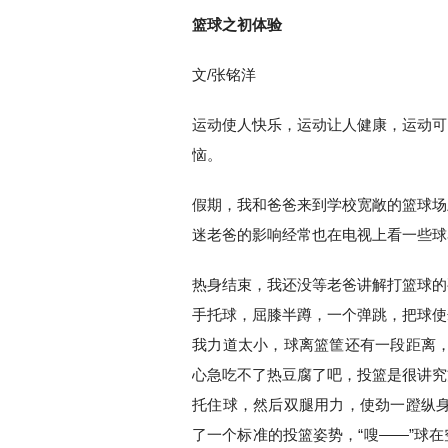
篮球之初体验
文/张铭洋
运动使人快乐，运动让人健康，运动可
恼。
假期，我和爸爸来到学校宽敞的篮球场
迷老爸的影响经常也在电视上看一些球
热身结束，我还没等老爸讲解打篮球的
手托球，屈膝半蹲，一个弹跳，把球使
我力道太小，球离篮筐还有一段距离，
心急吃不了热豆腐了吧，投篮是很讲究
托住球，然后双腿用力，使劲一蹬纵身
了一个标准的投篮姿势，“嗖——”球