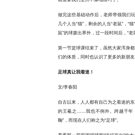
做完这些基础动作后，老师带领我们玩
几个人当“猫”，剩余的人当“老鼠”，“猫
鼠”的球拨出界外，过一段时间后，“老
第一节篮球课结束了，虽然大家浑身都
们的体质，同时也认识了更多的新朋友
足球真让我着迷！
文/李春阳
自古以来，人人都有自己为之着迷的东
的王羲之……我也不例外。跨越千年
鞠”，而现在人们称之为“足球”。