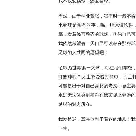
我不仅爱踢球，还爱看球。
当然，由于学业紧张，我平时一般不看
来看球是常有的事，喝一瓶冰镇饮料
幕，看着修剪整齐的球场，仿佛自己可
我依然希望有一天自己可以站在那种球
足球的人共同的愿望吧！
足球乃世界第一大球，可在咱们学校，
打篮球呢？女生都爱看打篮球，而且打
可能是出于对自己身材的考虑，更主要
永远无法体会到那种在绿茵场上奔跑的
足球的魅力所在。
我爱足球，真是达到了着迷的地步！我
一生。