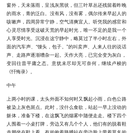
窗外，天未落雨，呈浅灰黑状，但三叶草丛还残留着昨晚
的雨水，青的泛白。没有风，没有雾，偶尔传来早起人的
咳嗽声，四周异常宁静，空气清爽宜人。听凭我的感官和
心灵尽情享受这破天荒的早起时光，唯一不足的是我一个
人享受时光。沉浸在这宁静中，略莫过了半小时左右，外
面的汽车声、“馒头，包子。”的叫卖声、人来人往的说话
声、走路声逐渐嘈杂一起。天作大亮，已完全变为灰白，
变回往昔平庸之态。意犹未尽却无可奈何，继续卢梭的
《忏悔录》。
中午
上两小时的课，太头外面不知何时又飘起小雨，白色公路
被染上灰色斑点。此时，没什么食欲，站起一早上没动的
躯体，准备下楼，在这飘飞的烟雾中随便走走。楼下四个
人围着一小桌打牌，旁边又有几个个人，他们有的脱着鞋
赤脚坐在鞋上看，有的抱着胳膊站在旁边脸上带着莫名的