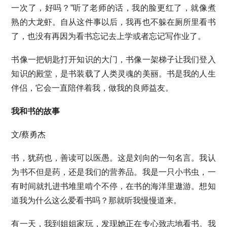
一次了，好吗？”听了老师的话，我的脸更红了，就像煮
熟的大龙虾。自从这件事以后，我再也不躲在厕所里看书
了，也没有再因为看书忘记去上学或者忘记写作业了。
书像一把钥匙打开知识的大门，书像一架梯子让我们登入
知识的殿堂，是书装载了人类灵魂的美丽。书是我的人生
伴侣，它会一直陪伴着我，做我的良师益友。
我和书的故事
文/蔡勇杰
书，犹药也，善读可以医愚。这是刘向的一句名言。我认
为书不但是药，还是我们的营养品。我是一只小书虫，一
有时间就扎进书堆里啃个不停，在书的海洋里遨游。想知
道我为什么这么爱看书吗？那就听我慢慢道来。
有一天，我到姐姐家玩，发现她正在专心致志地看书。我