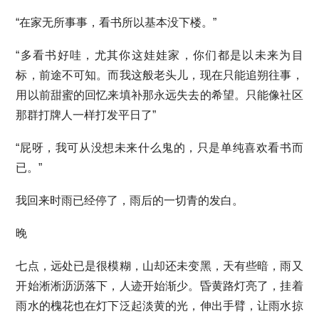
“在家无所事事，看书所以基本没下楼。”
“多看书好哇，尤其你这娃娃家，你们都是以未来为目
标，前途不可知。而我这般老头儿，现在只能追朔往事，
用以前甜蜜的回忆来填补那永远失去的希望。只能像社区
那群打牌人一样打发平日了”
“屁呀，我可从没想未来什么鬼的，只是单纯喜欢看书而
已。”
我回来时雨已经停了，雨后的一切青的发白。
晚
七点，远处已是很模糊，山却还未变黑，天有些暗，雨又
开始淅淅沥沥落下，人迹开始渐少。昏黄路灯亮了，挂着
雨水的槐花也在灯下泛起淡黄的光，伸出手臂，让雨水掠