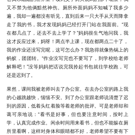
又不禁为他俩黯然神伤。厕所外面妈妈不知喊了我多少
遍，我却一遍都没有听见，直到后来一只大手从天而降拿
走了我的书，我才发现妈妈已经打开门站在我面前。“现
在都几点了，还去不去上学了？”妈妈很生气地问我，我
这才反应过来，妈呀！两点半上课，现在都两点二十了，
我的作业还没写完呢，这可怎么办？我急得就像热锅上的
蚂蚁，团团转。“作业没写完也不要写了，到学校给老师
解释吧！”没等妈妈把话说完我拎起书包就往学校跑，可
还是迟到了。
果然，课间我被老师叫去了办公室。在去办公室的路上我
的心越跳越快，惴惴不安。到了办公室跟老师说清楚了迟
到的原因，低着头红着脸等着老师的批评。可是老师却和
蔼可亲地说：“看书是好事，但也要注意时间，按时上
学，认真完成作业。闲余时间用来看书，但也不能躲在厕
所里看啊，这样对身体和眼睛都不好，老师希望不要有下