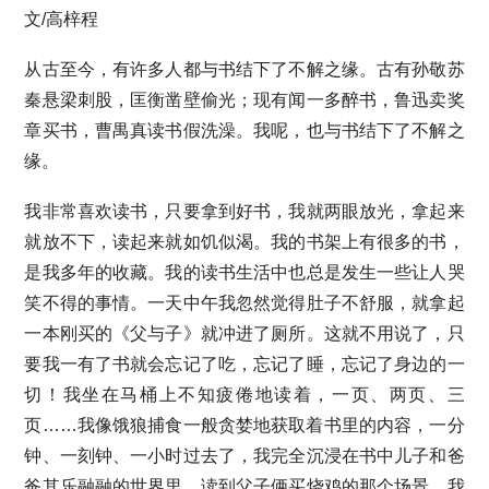
文/高梓程
从古至今，有许多人都与书结下了不解之缘。古有孙敬苏
秦悬梁刺股，匡衡凿壁偷光；现有闻一多醉书，鲁迅卖奖
章买书，曹禺真读书假洗澡。我呢，也与书结下了不解之
缘。
我非常喜欢读书，只要拿到好书，我就两眼放光，拿起来
就放不下，读起来就如饥似渴。我的书架上有很多的书，
是我多年的收藏。我的读书生活中也总是发生一些让人哭
笑不得的事情。一天中午我忽然觉得肚子不舒服，就拿起
一本刚买的《父与子》就冲进了厕所。这就不用说了，只
要我一有了书就会忘记了吃，忘记了睡，忘记了身边的一
切！我坐在马桶上不知疲倦地读着，一页、两页、三
页……我像饿狼捕食一般贪婪地获取着书里的内容，一分
钟、一刻钟、一小时过去了，我完全沉浸在书中儿子和爸
爸其乐融融的世界里，读到父子俩买烧鸡的那个场景，我