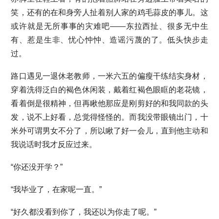
笑，还有的在和身旁人扯着别人家的鸡毛蒜皮的事儿。这
或许就是无所事事的灾难吧——东拉西扯、很多无中生
有、惹是生非、忧心忡忡、造谣污蔑的了。低头快步走
过。
路口遇见一退休老教师，一米六五的偏瘦干练结实身材，
穿着洗得泛白的褐色休闲装，戴着红褐色眼眶的老花镜，
看着倒是很精神，但再瞅他那应是刚剪好的和我同款的头
发，说不上好看，总觉得怪怪的。而我没带眼镜出门，十
米外可谓男女不分了，所以瞅了好一会儿，直到他主动和
我说话时我才反应过来。
“你还没开学？”
“我毕业了，在家呢一直。”
“好久都没看到你了，我还以为你走了呢。”