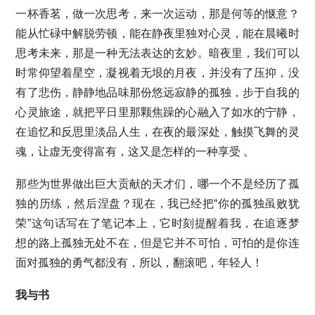
一杯香茗，做一次思考，来一次运动，那是何等的惬意？
能从忙碌中解脱劳顿，能在静夜里独对心灵，能在晨曦时
思考未来，那是一种无法表达的玄妙。暗夜里，我们可以
时常仰望着星空，凝视着无垠的月夜，并没有了压抑，没
有了悲伤，静静地品味那份悠远寂静的孤独，步于自我的
心灵旅途，就把平日里那颗焦躁的心融入了如水的宁静，
在追忆和反思里淡品人生，在夜的最深处，触摸飞舞的灵
魂，让虚无变得富有，这又是怎样的一种享受 。
那些为世界做出巨大贡献的天才们，哪一个不是经历了孤
独的历练，然后涅盘？现在，我已经把“你的孤独虽败犹
荣”这句话写在了笔记本上，它时刻提醒着我，在追逐梦
想的路上孤独无处不在，但是它并不可怕，可怕的是你连
面对孤独的勇气都没有，所以，翻滚吧，年轻人！
我与书