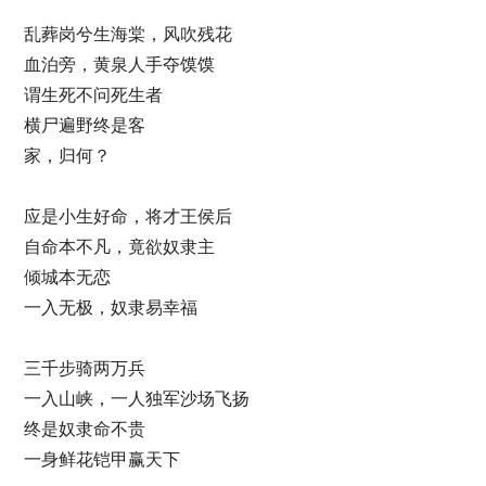
乱葬岗兮生海棠，风吹残花
血泊旁，黄泉人手夺馍馍
谓生死不问死生者
横尸遍野终是客
家，归何？
应是小生好命，将才王侯后
自命本不凡，竟欲奴隶主
倾城本无恋
一入无极，奴隶易幸福
三千步骑两万兵
一入山峡，一人独军沙场飞扬
终是奴隶命不贵
一身鲜花铠甲赢天下