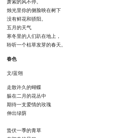
萧索的风不停。
烛光里你的侧脸映在树下
没有鲜花和骄阳。
五月的天气
寒冬里的人们趴在地上，
聆听一个枯草发芽的春天。
春色
文/蓝翎
走散许久的蝴蝶
躲在二月的花丛中
期待一支爱情的玫瑰
伸出绿荫
蛰伏一季的青草