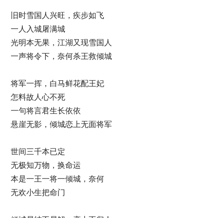
旧时雪国人兴旺，疾步如飞
一人入城屠满城
光明本无果，江湖又现雪国人
一声将令下，奈何杀王救倾城
将军一挥，白马鲜花配王妃
怎料故人心不死
一句将言君生长依依
悬崖无影，倾城恋上无面将军
世间三千本已定
无极知万物，换命运
本是一王一将一倾城，奈何
无欢小生把命门