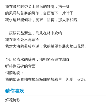
我在滴尽时钟尖上最后的钟鸣，携一身
的风霜与苦寒的脚印，台历落下一片叶子
我永远只能倾听，沉寂，祈祷，那太阳和煦。
一簇簇花丛新生，鸟儿在林中欢鸣
我在幽冷处不再寒冷
我对大海的蓝珍珠说：我的希望舒展火焰出花辩。
台历如流水的荡波，清明的石碑在潮湿
听得到石碑的背面
悄悄地说：
我的知识卷轴在极细极细的颜彩里，闪现、火焰。
猜你喜欢
鲜花诗歌