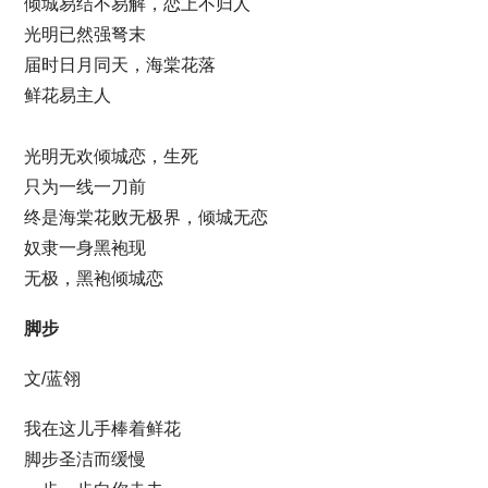
倾城易结不易解，恋上不归人
光明已然强弩末
届时日月同天，海棠花落
鲜花易主人
光明无欢倾城恋，生死
只为一线一刀前
终是海棠花败无极界，倾城无恋
奴隶一身黑袍现
无极，黑袍倾城恋
脚步
文/蓝翎
我在这儿手棒着鲜花
脚步圣洁而缓慢