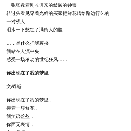
一张张数着刚收进来的皱皱的钞票
转过头看见穿着光鲜的买家把鲜花赠给路边行乞的
一对残人
泪水一下憋红了满街人的脸
……是什么把我裹挟
我站在人流中央
感受一场移动的世纪狂风……
你出现在了我的梦里
文/蜉蝣
你出现在了我的梦里，
捧着一簇鲜花，
我笑语盈盈，
你面无表情，