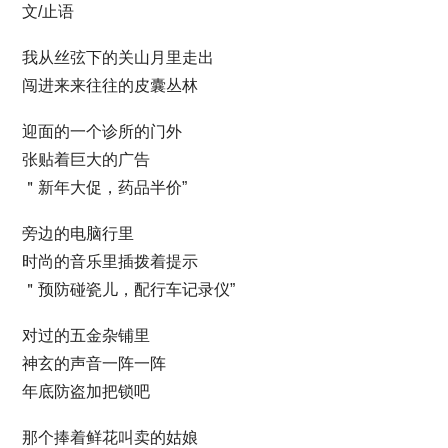
文/止语
我从丝弦下的关山月里走出
闯进来来往往的皮囊丛林
迎面的一个诊所的门外
张贴着巨大的广告
＂新年大促，药品半价”
旁边的电脑行里
时尚的音乐里插拨着提示
＂预防碰瓷儿，配行车记录仪”
对过的五金杂铺里
神玄的声音一阵一阵
年底防盗加把锁吧
那个捧着鲜花叫卖的姑娘