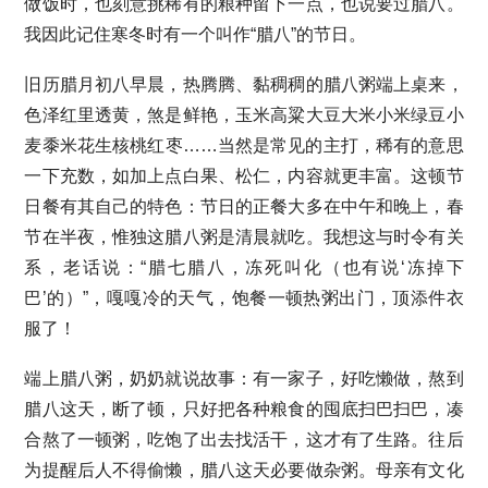
做饭时，也刻意挑稀有的粮种留下一点，也说要过腊八。
我因此记住寒冬时有一个叫作“腊八”的节日。
旧历腊月初八早晨，热腾腾、黏稠稠的腊八粥端上桌来，
色泽红里透黄，煞是鲜艳，玉米高粱大豆大米小米绿豆小
麦黍米花生核桃红枣……当然是常见的主打，稀有的意思
一下充数，如加上点白果、松仁，内容就更丰富。这顿节
日餐有其自己的特色：节日的正餐大多在中午和晚上，春
节在半夜，惟独这腊八粥是清晨就吃。我想这与时令有关
系，老话说：“腊七腊八，冻死叫化（也有说‘冻掉下
巴’的）”，嘎嘎冷的天气，饱餐一顿热粥出门，顶添件衣
服了！
端上腊八粥，奶奶就说故事：有一家子，好吃懒做，熬到
腊八这天，断了顿，只好把各种粮食的囤底扫巴扫巴，凑
合熬了一顿粥，吃饱了出去找活干，这才有了生路。往后
为提醒后人不得偷懒，腊八这天必要做杂粥。母亲有文化