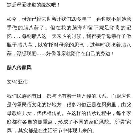
缺乏母爱味道的缘故吧！
如今，母亲已经去世离开我们20多年了，再也吃不到她亲
手做的腊八蒜了。但在我的脑海却留下妮足珍贵的记
忆……每到腊八这一天来临的时候，我都要学母亲样子做
瓶子腊八蒜，以寄托对母亲的思念，过年时我吃着腊八
蒜，浮想联翩……好像母亲就陪伴在自己的身边！
腊八传家风
文/马亚伟
我们民族的节日，都与吃有着千丝万缕的联系。而厨房也
是传承民俗文化的好地方，很多习俗正是在厨房里，由父
母教给儿女，代代相传的。在这样的传承过程中，每个家
庭都有各自的侧重点，形成了不同的家庭风貌。所谓“家
风”，其实都是在生活细节中体现出来的。