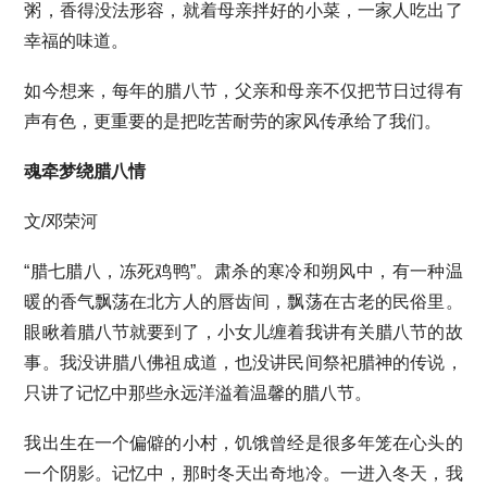
粥，香得没法形容，就着母亲拌好的小菜，一家人吃出了
幸福的味道。
如今想来，每年的腊八节，父亲和母亲不仅把节日过得有
声有色，更重要的是把吃苦耐劳的家风传承给了我们。
魂牵梦绕腊八情
文/邓荣河
“腊七腊八，冻死鸡鸭”。肃杀的寒冷和朔风中，有一种温
暖的香气飘荡在北方人的唇齿间，飘荡在古老的民俗里。
眼瞅着腊八节就要到了，小女儿缠着我讲有关腊八节的故
事。我没讲腊八佛祖成道，也没讲民间祭祀腊神的传说，
只讲了记忆中那些永远洋溢着温馨的腊八节。
我出生在一个偏僻的小村，饥饿曾经是很多年笼在心头的
一个阴影。记忆中，那时冬天出奇地冷。一进入冬天，我