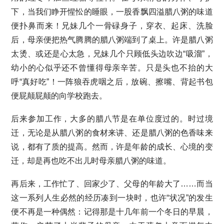
下，当我们睁开惺忪的睡眼，一股香飘四溢腊八粥的味道
便扑鼻而来！兄妹几个一骨碌身子，穿衣、起床、洗脸
后，母亲便把热气腾腾的腊八粥端到了桌上。许是腊八粥
太烫、或还是心太急，兄妹几个只顾低头边吹边“吸溜”，
幼小的心似乎还不曾懂得母亲辛苦。只是头也不抬的大
呼“真好吃”！一阵狼吞虎咽之后，放碗、擦嘴、背起书包
便屁颠屁颠的向学校跑去。
后来参加工作，大多的腊八节是在单位度过的。时过境
迁，无论是从腊八粥的食材来讲、还是腊八粥的色香味来
说，都有了质的提高。然而，许是年龄的成长、心境的变
迁，却是再也吃不出儿时母亲腊八粥的味道。
再后来，工作忙了、回家少了、父母的年龄大了……而当
这一系列人生必然的经历凑到一块时，也许“状况”的发生
便不再是一种偶然：记得那是十几年前一个冬日的早晨，