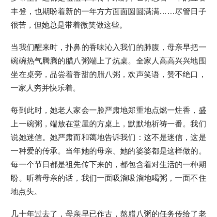
丰登，也期盼着新的一年方方面面圆圆满满……尽管日子
很苦，但她总是带着微笑做这些。
当我们醒来时，扑鼻的香味沁入我们的肺腹，母亲早把一
碗碗热气腾腾的腊八粥端上了炕桌。全家人高高兴兴地围
坐在桌旁，品尝着香甜的腊八粥，欢声笑语，赞不绝口，
一家人穷并快乐着。
每到此时，她老人家会一脸严肃地郑重地点燃一炷香，盛
上一碗粥，端放在堂屋的方桌上，默默地祈祷一番。我们
说她迷信。她严肃而和蔼地告诉我们：这不是迷信，这是
一种爱的传承。当年她的母亲、她的婆婆都是这样做的。
每一个节日都是祖先传下来的，都包含着对生活的一种期
盼。听着母亲的话，我们一面吸溜吸溜地喝粥，一面不住
地点头。
几十年过去了，母亲早已作古，熬腊八粥的任务传给了老