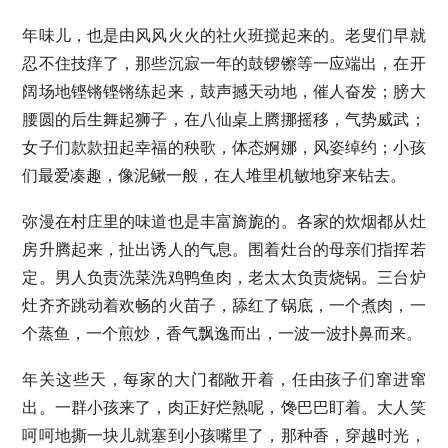
年味儿，也是由风风火火的社火班搅起来的。老叟们早就
忍不住技痒了，那些沉寂一年的鼓锣镲等一应端出，在开
阔场地铿锵铿锵练起来，鼓声撼天动地，催人奋发；膀大
腰圆的后生舞起狮子，在八仙桌上腾挪摇移，气势威武；
女子们款款扭起幸福的秧歌，体态婀娜，风姿绰约；小孩
们最爱凑趣，像泥鳅一般，在人堆里机敏地穿来钻去。
弥漫在村庄里的味道也是丰富旖旎的。各家的炊烟都从灶
房升腾起来，扯出诱人的气息。围着灶台的母亲们指挥若
定。男人负责洗菜洗鸡鸭鱼肉，老太太负责烧锅。三台炉
灶齐齐跳动着欢畅的火苗子，舔红了锅底，一个煮肉，一
个蒸鱼，一个煎炒，香气飘逸而出，一波一波扑鼻而来。
年关这些天，每家的大门都敞开着，任由孩子们窜进窜
出。一群小孩来了，肉正好烂熟呢，馋巴巴盯着。大人笑
呵呵地撕一块儿就塞到小孩嘴里了，那种香，穿越时光，