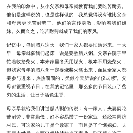
在我的印象中，从小父亲和母亲就教育我们要吃苦耐劳。
他们是这样说的，也是这样做的，我总觉得没有谁比父亲
和母亲更吃苦耐劳了。他们的言传身教，影响着我们姐
妹。久而久之，吃苦耐劳就成了我们的家风。
记忆中，每到腊八这天，我们一家人都要忙活起来。一大
早，母亲就催我们起床，说是要熬腊八粥。父亲在院子里
忙着收拾柴火，本来家里冬天用煤火，根本不用烧柴火，
但我家每年的腊八粥一定要烧柴火熬出来，而且全家人都
要参与进来，热热闹闹的，类似今天所说的“仪式感”。父
母都很重视节日，在我的记忆里，那么多的节日装点了贫
穷的生活，让日子活色生香。
母亲早就给我们讲过腊八粥的传说：有一家人，夫妻俩吃
苦耐劳，非常勤俭，好不容易攒了一份家业，还经常周济
村民。可这家的儿子是个败家子，而且娶了个懒媳妇。夫