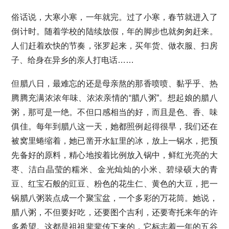
俗话说，大寒小寒，一年就完。过了小寒，春节就进入了
倒计时。随着学校的陆续放假，年的脚步也就匆匆赶来。
人们赶着欢快的节奏，张罗起来，买年货、做衣服、扫房
子、给身在异乡的亲人打电话……
但腊八日，最难忘的还是母亲熬的那香喷喷、黏乎乎、热
腾腾充满浓浓年味、浓浓亲情的“腊八粥”。想起娘的腊八
粥，那可是一绝。不但口感相当的好，而且是色、香、味
俱佳。每年到腊八这一天，她都照例起得很早，我们还在
被窝里蜷缩着，她已凿开水缸里的冰，放上一锅水，把预
先备好的原料，精心地按着比例放入锅中，鲜红光亮的大
枣、洁白晶莹的糯米、金光灿灿的小米、碧绿硕大的青
豆、红宝石般的豇豆、粉色的花生仁、黄色的大豆，把一
锅腊八粥装点成一个聚宝盆，一个多彩的万花筒。她说，
腊八粥，不但要好吃，还要图个吉利，还要寄托来年的许
多希望。这都是祖祖辈辈传下来的，它标志着一年的五谷