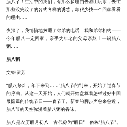
腊八节！生活中的我们，有那么多理由去游山玩水，去忙
那些没完没了的各式各样的诱惑，却很少找一个回家看看
的理由……
夜深了，我悄悄地拨通了弟弟的电话，我和弟弟相约——
今年腊八一定回家，亲手为年老的父母亲熬上一锅腊八
粥……
腊八粥
文/韩留芳
“腊八祭灶，年下来到……”腊八节的到来，开始了过春节
的序曲。从这一天开始，人们就开始盘算着怎样过好中国
最隆重的传统节日——春节了。新春的脚步声愈来愈近，
腊八节的天空弥漫着腊八粥的香味。
腊八是农历腊月初八，古代称为“腊日”，俗称“腊八节”。