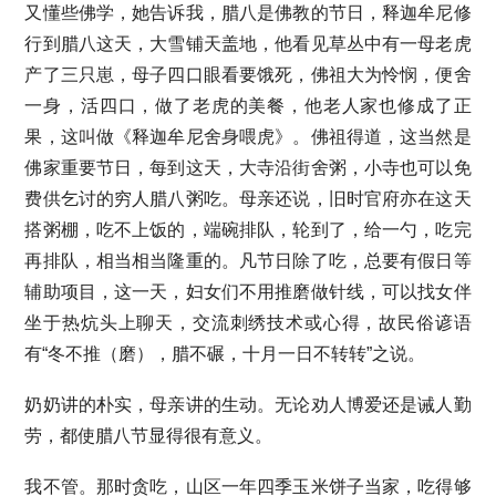
又懂些佛学，她告诉我，腊八是佛教的节日，释迦牟尼修
行到腊八这天，大雪铺天盖地，他看见草丛中有一母老虎
产了三只崽，母子四口眼看要饿死，佛祖大为怜悯，便舍
一身，活四口，做了老虎的美餐，他老人家也修成了正
果，这叫做《释迦牟尼舍身喂虎》。佛祖得道，这当然是
佛家重要节日，每到这天，大寺沿街舍粥，小寺也可以免
费供乞讨的穷人腊八粥吃。母亲还说，旧时官府亦在这天
搭粥棚，吃不上饭的，端碗排队，轮到了，给一勺，吃完
再排队，相当相当隆重的。凡节日除了吃，总要有假日等
辅助项目，这一天，妇女们不用推磨做针线，可以找女伴
坐于热炕头上聊天，交流刺绣技术或心得，故民俗谚语
有“冬不推（磨），腊不碾，十月一日不转转”之说。
奶奶讲的朴实，母亲讲的生动。无论劝人博爱还是诫人勤
劳，都使腊八节显得很有意义。
我不管。那时贪吃，山区一年四季玉米饼子当家，吃得够