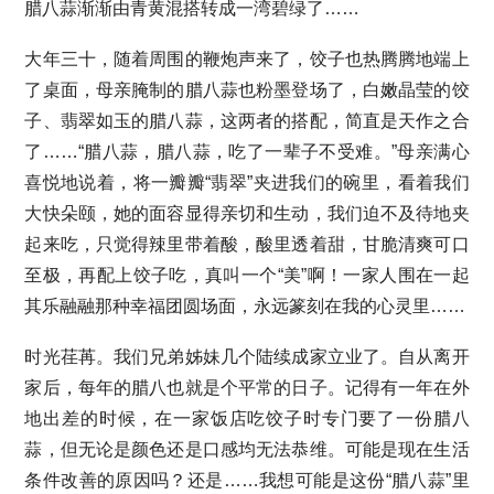
腊八蒜渐渐由青黄混搭转成一湾碧绿了……
大年三十，随着周围的鞭炮声来了，饺子也热腾腾地端上
了桌面，母亲腌制的腊八蒜也粉墨登场了，白嫩晶莹的饺
子、翡翠如玉的腊八蒜，这两者的搭配，简直是天作之合
了……“腊八蒜，腊八蒜，吃了一辈子不受难。”母亲满心
喜悦地说着，将一瓣瓣“翡翠”夹进我们的碗里，看着我们
大快朵颐，她的面容显得亲切和生动，我们迫不及待地夹
起来吃，只觉得辣里带着酸，酸里透着甜，甘脆清爽可口
至极，再配上饺子吃，真叫一个“美”啊！一家人围在一起
其乐融融那种幸福团圆场面，永远篆刻在我的心灵里……
时光荏苒。我们兄弟姊妹几个陆续成家立业了。自从离开
家后，每年的腊八也就是个平常的日子。记得有一年在外
地出差的时候，在一家饭店吃饺子时专门要了一份腊八
蒜，但无论是颜色还是口感均无法恭维。可能是现在生活
条件改善的原因吗？还是……我想可能是这份“腊八蒜”里