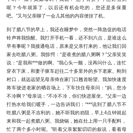
呢？今年就算了，以后还有机会吃的，您还是多保重
吧。”又与父亲聊了一会儿其他的内容便挂了机。
到了腊八节的早上，我还在睡梦中，突然一阵急促的电话
铃声将我惊醒。我打开手机一看，还不到六点，是谁这么
早有事呢？我接通电话，原来是父亲打来的，他让我们回
家去吃腊八粥。我惊愕：“是谁煮的腊八粥啊？”父亲笑笑
说：“是我和***做的啊。”我心头一颤，没再问什么，连忙
穿衣下床，和妻子驱车赶往二十多里外的乡下老家。刚到
村口，就远远望见母亲倚在家门口翘首盼望。我加快速度
将车驶进老家的晒谷场上，下车扶住母亲问：“妈，您冷
不冷啊？”母亲说：“不冷不冷，你们快进屋坐。”父亲一边
打热水给我们暖手，一边告诉我们：“***说到了腊八节不
吃腊八粥是不吉利的，她不听我的劝阻，早上4点钟就起
来和我一起煮腊八粥。我烧锅，她在灶上用一只手配料，
忙了两个多小时呢。”听着父亲絮絮叨叨的叙说，看着母