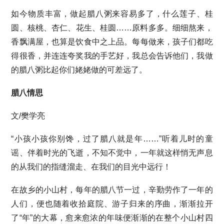
如今物质丰富，做起腊八粥来容易多了，什么莲子、桂
圆、核桃、杏仁、花生、桂圆……原料多多。细细熬来，
香飘满屋，也算是饮食中之上品。每每做来，孩子们都吃
得很香，并连连夸奖我的手艺好，我总会告诉他们，我做
的腊八粥比起你们姥姥做的可差远了。
腊八情思
文/樊学亮
“小孩小孩你别馋，过了腊八就是年……”听着儿时的童
谣、伴着时光的飞逝，不知不觉中，一年就这样悄无声息
的从我们的指缝溜走、在我们的目光中远行！
在故乡的小山村，每年的腊八节一过，辛勤劳作了一年的
人们，便也随着收拾庭院、游子归来的序曲，渐渐拉开
了“年”的大幕，愈来愈浓的年味便渐渐的在整个小山村四