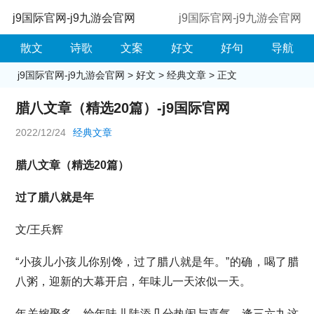
j9国际官网-j9九游会官网
j9国际官网-j9九游会官网
散文
诗歌
文案
好文
好句
导航
j9国际官网-j9九游会官网
>
好文
>
经典文章
> 正文
腊八文章（精选20篇）-j9国际官网
2022/12/24
经典文章
腊八文章（精选20篇）
过了腊八就是年
文/王兵辉
“小孩儿小孩儿你别馋，过了腊八就是年。”的确，喝了腊
八粥，迎新的大幕开启，年味儿一天浓似一天。
年关嫁娶多，给年味儿陡添几分热闹与喜气。逢三六九这