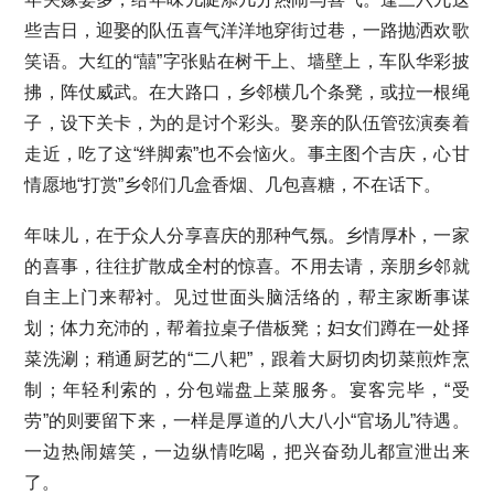
些吉日，迎娶的队伍喜气洋洋地穿街过巷，一路抛洒欢歌
笑语。大红的“囍”字张贴在树干上、墙壁上，车队华彩披
拂，阵仗威武。在大路口，乡邻横几个条凳，或拉一根绳
子，设下关卡，为的是讨个彩头。娶亲的队伍管弦演奏着
走近，吃了这“绊脚索”也不会恼火。事主图个吉庆，心甘
情愿地“打赏”乡邻们几盒香烟、几包喜糖，不在话下。
年味儿，在于众人分享喜庆的那种气氛。乡情厚朴，一家
的喜事，往往扩散成全村的惊喜。不用去请，亲朋乡邻就
自主上门来帮衬。见过世面头脑活络的，帮主家断事谋
划；体力充沛的，帮着拉桌子借板凳；妇女们蹲在一处择
菜洗涮；稍通厨艺的“二八耙”，跟着大厨切肉切菜煎炸烹
制；年轻利索的，分包端盘上菜服务。宴客完毕，“受
劳”的则要留下来，一样是厚道的八大八小“官场儿”待遇。
一边热闹嬉笑，一边纵情吃喝，把兴奋劲儿都宣泄出来
了。