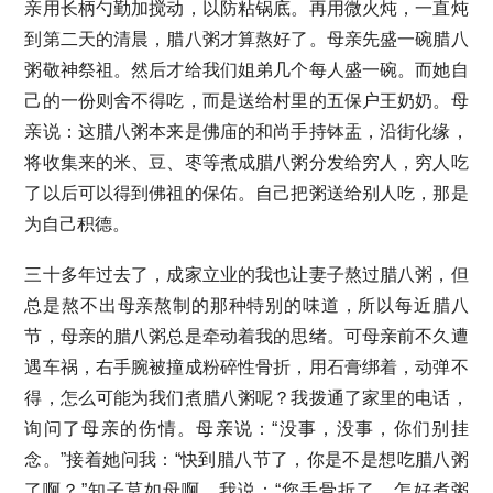
亲用长柄勺勤加搅动，以防粘锅底。再用微火炖，一直炖
到第二天的清晨，腊八粥才算熬好了。母亲先盛一碗腊八
粥敬神祭祖。然后才给我们姐弟几个每人盛一碗。而她自
己的一份则舍不得吃，而是送给村里的五保户王奶奶。母
亲说：这腊八粥本来是佛庙的和尚手持钵盂，沿街化缘，
将收集来的米、豆、枣等煮成腊八粥分发给穷人，穷人吃
了以后可以得到佛祖的保佑。自己把粥送给别人吃，那是
为自己积德。
三十多年过去了，成家立业的我也让妻子熬过腊八粥，但
总是熬不出母亲熬制的那种特别的味道，所以每近腊八
节，母亲的腊八粥总是牵动着我的思绪。可母亲前不久遭
遇车祸，右手腕被撞成粉碎性骨折，用石膏绑着，动弹不
得，怎么可能为我们煮腊八粥呢？我拨通了家里的电话，
询问了母亲的伤情。母亲说：“没事，没事，你们别挂
念。”接着她问我：“快到腊八节了，你是不是想吃腊八粥
了啊？”知子莫如母啊，我说：“您手骨折了，怎好煮粥