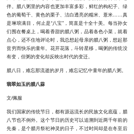
伴。腊八粥里的内容也更加丰富多彩，鲜红的枸杞子、绿
色的葡萄干、黄色的栗子、洁白透亮的糯米、薏米……真
是琳琅满目，何止是“八宝”，简直是十全十美。每当孙女
们围在餐桌上，喝着香甜的腊八粥，品着各色小菜，就着
点心，还不住地评论时，我总想起母亲的腊八粥，想起那
贫穷而快乐的童年。花开花落，斗转星移，喝粥的传统没
有变，但粥的变化却反映出时代的变迁。
腊八日，难忘那流逝的岁月，难忘记忆中童年的腊八粥。
翡翠如玉的腊八蒜
文/佩服
我们国家的传统节日，都有源远流长的民族文化底蕴，腊
八节也不例外。这个节日的历史可以追溯到近两千年前的
先秦，是个腊月祭祀神灵的日子，不过时间却是在冬至后