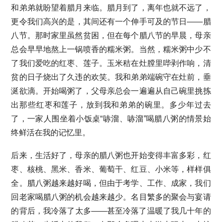
和弟弟就盼望着腊月来临。腊月到了，离年也就不远了，
更令我们高兴的是，其间还有一个伸手可及的节日——腊
八节。那时家里虽然贫困，但在每个腊八节的早晨，母亲
总会早早地熬上一锅喷香的糯米粥。当然，糯米粥中少不
了我们爱吃的红枣、莲子。玉米秸在灶膛里哔剥作响，清
贫的日子烧出了久违的欢笑。我和弟弟端碗守在灶前，垂
涎欲滴。开始喝粥了，父母亲总会一遍遍从自己碗里挑拣
出那些红枣和莲子，放到我和弟弟的碗里。多少年过去
了，一家人围坐着小饭桌“哧溜、哧溜”喝腊八粥的情景始
终鲜活在我的记忆里。
后来，生活好了，母亲的腊八粥也开始变得丰富多彩，红
枣、核桃、黑米、香米、葡萄干、红豆、小米等，样样俱
全。腊八粥越来越好喝，但由于考学、工作、成家，我们
回老家喝腊八粥的机会越来越少。名目繁多的聚会与宴请
的背后，我冷落了太多——甚至冷落了温暖了我几十年的