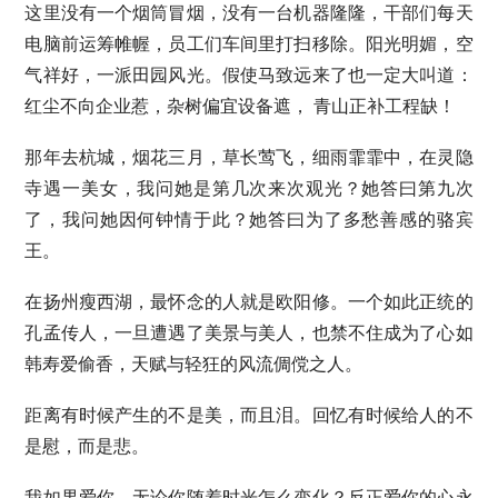
这里没有一个烟筒冒烟，没有一台机器隆隆，干部们每天
电脑前运筹帷幄，员工们车间里打扫移除。阳光明媚，空
气祥好，一派田园风光。假使马致远来了也一定大叫道：
红尘不向企业惹，杂树偏宜设备遮， 青山正补工程缺！
那年去杭城，烟花三月，草长莺飞，细雨霏霏中，在灵隐
寺遇一美女，我问她是第几次来次观光？她答曰第九次
了，我问她因何钟情于此？她答曰为了多愁善感的骆宾
王。
在扬州瘦西湖，最怀念的人就是欧阳修。一个如此正统的
孔孟传人，一旦遭遇了美景与美人，也禁不住成为了心如
韩寿爱偷香，天赋与轻狂的风流倜傥之人。
距离有时候产生的不是美，而且泪。回忆有时候给人的不
是慰，而是悲。
我如果爱你，无论你随着时光怎么变化？反正爱你的心永