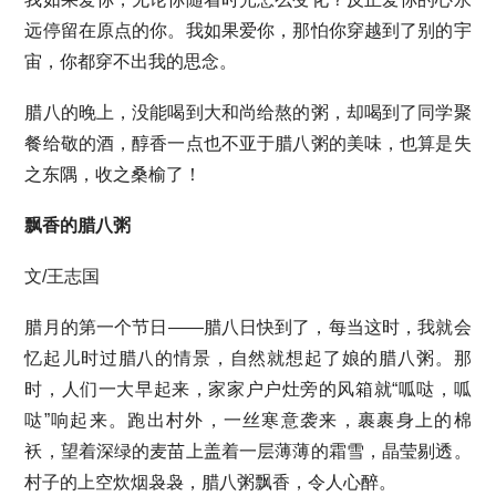
远停留在原点的你。我如果爱你，那怕你穿越到了别的宇
宙，你都穿不出我的思念。
腊八的晚上，没能喝到大和尚给熬的粥，却喝到了同学聚
餐给敬的酒，醇香一点也不亚于腊八粥的美味，也算是失
之东隅，收之桑榆了！
飘香的腊八粥
文/王志国
腊月的第一个节日——腊八日快到了，每当这时，我就会
忆起儿时过腊八的情景，自然就想起了娘的腊八粥。那
时，人们一大早起来，家家户户灶旁的风箱就“呱哒，呱
哒”响起来。跑出村外，一丝寒意袭来，裹裹身上的棉
袄，望着深绿的麦苗上盖着一层薄薄的霜雪，晶莹剔透。
村子的上空炊烟袅袅，腊八粥飘香，令人心醉。