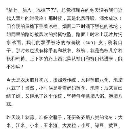
“腊七、腊八，冻掉下巴”。总觉得现在的冬天没有我们这
代人童年的时候冷！那时候，真是北风呼啸、滴水成冰！
四合院的屋檐下垂着冰柱、烟囱口不时滴下黑色的冰坨；
胡同里的路灯被风吹的摇摇欲坠、路面上时常出现片片污
水冰面。我们的双手被冻的布满皴（cun）皮，咧着口
子。那时候也没有棉手套和秋衣、秋裤，就是光板儿穿棉
袄和棉裤。上下学的路上西北风从袖口和裤口钻进来，能
不冷嘛！
今天是农历腊月初八，按照老传统，又得熬腊八粥、泡腊
八蒜了！当然，小时候是看着妈妈熬粥、泡蒜；后来自己
结了婚，又继承了这个传统，坚持每年熬腊八粥、泡腊八
蒜。
昨天晚上剥蒜、准备空瓶子，还要备齐腊八粥的食材：大
米、江米、小米，玉米渣、大麦粒，小豆、绿豆、黄豆、