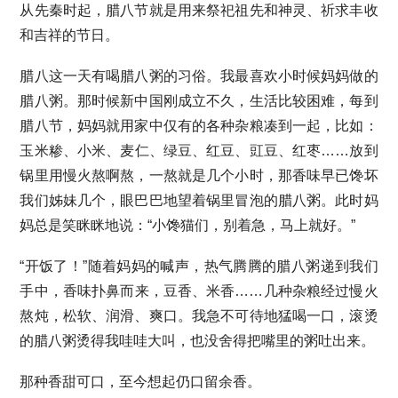
从先秦时起，腊八节就是用来祭祀祖先和神灵、祈求丰收
和吉祥的节日。
腊八这一天有喝腊八粥的习俗。我最喜欢小时候妈妈做的
腊八粥。那时候新中国刚成立不久，生活比较困难，每到
腊八节，妈妈就用家中仅有的各种杂粮凑到一起，比如：
玉米糁、小米、麦仁、绿豆、红豆、豇豆、红枣……放到
锅里用慢火熬啊熬，一熬就是几个小时，那香味早已馋坏
我们姊妹几个，眼巴巴地望着锅里冒泡的腊八粥。此时妈
妈总是笑眯眯地说：“小馋猫们，别着急，马上就好。”
“开饭了！”随着妈妈的喊声，热气腾腾的腊八粥递到我们
手中，香味扑鼻而来，豆香、米香……几种杂粮经过慢火
熬炖，松软、润滑、爽口。我急不可待地猛喝一口，滚烫
的腊八粥烫得我哇哇大叫，也没舍得把嘴里的粥吐出来。
那种香甜可口，至今想起仍口留余香。