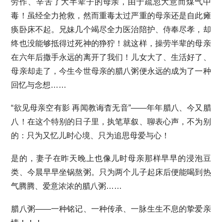
劳作、辛苦了大半辈子的母亲，由于疏忽大意而煤气中
毒！虽经全力抢救，然而重毒太过严重的母亲还是自此瘫
痪卧床不起。兄妹几个竭尽全力医治陪护、侍奉尽孝，却
终也没能够抵得过死神的狰狞！就这样，操劳半辈的母亲
在六年后撒手永远的离开了我们！儿女大了、生活好了、
母亲却走了，今生今世母亲的腊八粥便永远的成为了一种
回忆与念想……
“欲见母亲空有影 再闻教诲杳无音”——年年腊八、今又腊
八！在这个特别的日子里，执笔草叙、聊表心声，不为别
的：只为又忆儿时心境、只为追思母爱与心！
是的，妻子在昨天晚上也像儿时母亲那样早早的浸泡豆
类、今晨早早坐锅熬粥。只为两个儿子起床后便能喝到热
气腾腾、爱意浓浓的腊八粥……
腊八粥——一种铭记、一种传承、一脉生生不息的挚爱亲