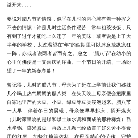
溢开来……
要说对腊八节的情感，似乎在儿时的内心就有着一种挥之
不去的情愫：许是儿时生活条件艰苦，常年粗茶淡饭，只
有到了过年才能吃上久违了一年的美味；或者说是上了大
半年的学校，太过渴望在“年”的假期里可以肆意放纵疯狂
一阵，亦或者说两者皆而有之。总之，“腊八节”在幼小的
心里仿佛便是一支喜庆的序曲、一个节日的开端、一场盼
望了一年的新春序幕！
曾记得，儿时的腊八节，母亲为了赶在上学前让我们姊妹
几个喝上热气腾腾的腊八粥，在头天晚上母亲便会把家里
自家地里产的大豆、小豆、绿豆等豆类浸泡起来。腊八节
一大早，伴着冬日的晨曦，母亲便早早起床，捅开煤火
（儿时家里烧的是煤和煤土加水调和而成的那种稀煤）舀
水坐锅、盛米煮豆，再放上几颗已经放置了好久舍不得食
用的红枣，加些红糖等佐料。在母亲精心的劳作、守护