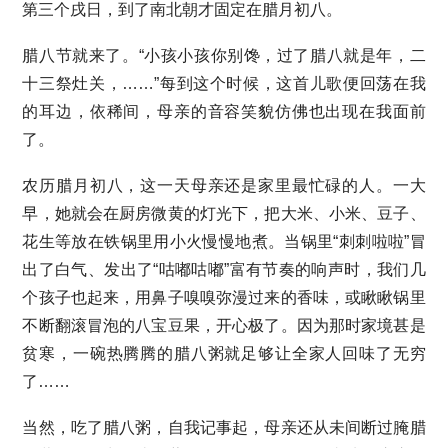
第三个戌日，到了南北朝才固定在腊月初八。
腊八节就来了。“小孩小孩你别馋，过了腊八就是年，二
十三祭灶关，……”每到这个时候，这首儿歌便回荡在我
的耳边，依稀间，母亲的音容笑貌仿佛也出现在我面前
了。
农历腊月初八，这一天母亲还是家里最忙碌的人。一大
早，她就会在厨房微黄的灯光下，把大米、小米、豆子、
花生等放在铁锅里用小火慢慢地煮。当锅里“刺刺啦啦”冒
出了白气、发出了“咕嘟咕嘟”富有节奏的响声时，我们几
个孩子也起来，用鼻子嗅嗅弥漫过来的香味，或瞅瞅锅里
不断翻滚冒泡的八宝豆果，开心极了。因为那时家境甚是
贫寒，一碗热腾腾的腊八粥就足够让全家人回味了无穷
了……
当然，吃了腊八粥，自我记事起，母亲还从未间断过腌腊