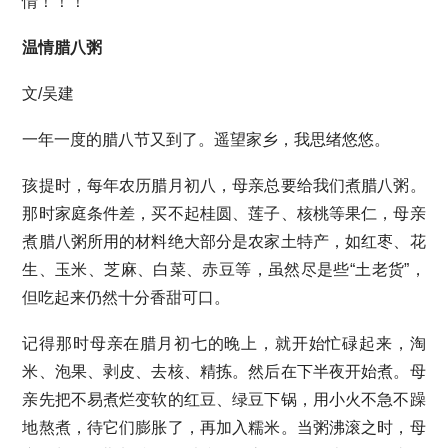
情！！！
温情腊八粥
文/吴建
一年一度的腊八节又到了。遥望家乡，我思绪悠悠。
孩提时，每年农历腊月初八，母亲总要给我们煮腊八粥。
那时家庭条件差，买不起桂圆、莲子、核桃等果仁，母亲
煮腊八粥所用的材料绝大部分是农家土特产，如红枣、花
生、玉米、芝麻、白菜、赤豆等，虽然尽是些“土老货”，
但吃起来仍然十分香甜可口。
记得那时母亲在腊月初七的晚上，就开始忙碌起来，淘
米、泡果、剥皮、去核、精拣。然后在下半夜开始煮。母
亲先把不易煮烂变软的红豆、绿豆下锅，用小火不急不躁
地熬煮，待它们膨胀了，再加入糯米。当粥沸滚之时，母