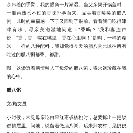
亲吊着的手臂，我的眼角一片潮湿。当父亲揭开锅盖时，
一股再熟悉不过的香味扑鼻而来。品尝着香喷喷的腊八
粥，儿时的幸福感一下子又回到了眼前。看着我们吃得津
津有味，母亲美滋滋地问道：“香吗？”我和妻连声
说：“香，香，喝在嘴里，香在心里啊！”是啊，一样的糯
米，一样的八种配料，我却觉得今天的腊八粥比以往所有
吃过的腊八粥都香、都甜。
哦，这渗透着亲情融入了母爱的腊八粥，将永远珍藏在我
的心中。
腊八粥
文/顾文显
小时候，常见母亲吃白果红枣或核桃时，总要抓出一把锁
进抽屉里。问她，说留着做腊八粥。后来到农村，见奶奶