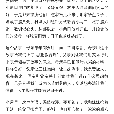
妻俩去世后，小两口很快就败光了家业。到了腊八这天，
小两口连吃的都没了，又冷又饿。村里人念及他们父母的
好，于是都来接济他们，这家给点小米，那家给点豆子，
凑成了腊八粥。村里人用这种方式教育小两口：吃了腊八
粥，教训记心头。从那以后，小两口改邪归正，开始像他
们的父母一样吃苦耐劳，日子也越过越好了。
这个故事，母亲每年都要讲，而且常讲常新。母亲用这个
故事给我们上了“思想教育课”，父亲则让我们用实际行动
来表示领会了故事的意义。母亲早已把做腊八粥的材料一
样样备好，父亲让三妹抱柴，让二妹淘米，我负责烧火。
现在想来，母亲和父亲并非刻意对我们进行什么思想教
育，只是希望我们成为吃苦耐劳的人，所以想办法让我们
懂得，人要勤俭才能有好日子过。
小屋里，欢声笑语，温馨弥漫。要开饭了，我和妹妹抢着
干活，给父母搬凳子、盛粥，他们开心极了。浓浓的腊八