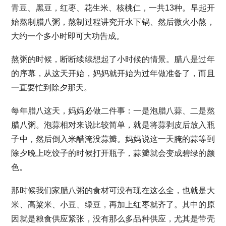
青豆、黑豆，红枣、花生米、核桃仁，一共13种。早起开
始熬制腊八粥，熬制过程讲究开水下锅、然后微火小熬，
大约一个多小时即可大功告成。
熬粥的时候，断断续续想起了小时候的情景。腊八是过年
的序幕，从这天开始，妈妈就开始为过年做准备了，而且
一直要忙到除夕那天。
每年腊八这天，妈妈必做二件事：一是泡腊八蒜、二是熬
腊八粥。泡蒜相对来说比较简单，就是将蒜剥皮后放入瓶
子中，然后倒入米醋淹没蒜瓣。妈妈说这一天腌的蒜等到
除夕晚上吃饺子的时候打开瓶子，蒜瓣就会变成碧绿的颜
色。
那时候我们家腊八粥的食材可没有现在这么全，也就是大
米、高粱米、小豆、绿豆，再加上红枣就齐了。其中的原
因就是粮食供应紧张，没有那么多品种供应，尤其是带壳