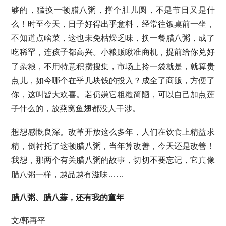
够的，猛换一顿腊八粥，撑个肚儿圆，不是节日又是什
么！时至今天，日子好得出乎意料，经常往饭桌前一坐，
不知道点啥菜，这也未免枯燥乏味，换一餐腊八粥，成了
吃稀罕，连孩子都高兴。小粮贩瞅准商机，提前给你兑好
了杂粮，不用特意积攒搜集，市场上拎一袋就是，就算贵
点儿，如今哪个在乎几块钱的投入？成全了商贩，方便了
你，这叫皆大欢喜。若仍嫌它粗糙简陋，可以自己加点莲
子什么的，放燕窝鱼翅都没人干涉。
想想感慨良深。改革开放这么多年，人们在饮食上精益求
精，倒衬托了这顿腊八粥，当年算改善，今天还是改善！
我想，那两个有关腊八粥的故事，切切不要忘记，它真像
腊八粥一样，越品越有滋味……
腊八粥、腊八蒜，还有我的童年
文/郭再平