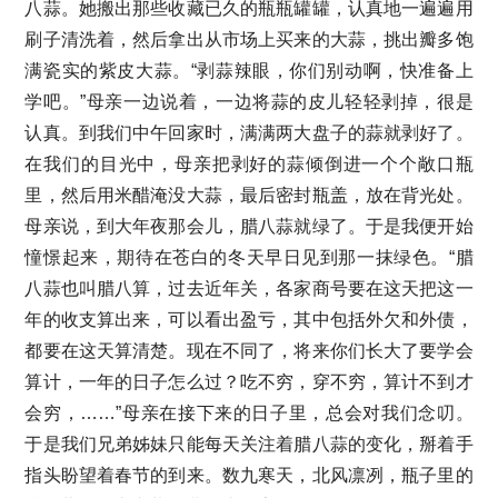
八蒜。她搬出那些收藏已久的瓶瓶罐罐，认真地一遍遍用
刷子清洗着，然后拿出从市场上买来的大蒜，挑出瓣多饱
满瓷实的紫皮大蒜。“剥蒜辣眼，你们别动啊，快准备上
学吧。”母亲一边说着，一边将蒜的皮儿轻轻剥掉，很是
认真。到我们中午回家时，满满两大盘子的蒜就剥好了。
在我们的目光中，母亲把剥好的蒜倾倒进一个个敞口瓶
里，然后用米醋淹没大蒜，最后密封瓶盖，放在背光处。
母亲说，到大年夜那会儿，腊八蒜就绿了。于是我便开始
憧憬起来，期待在苍白的冬天早日见到那一抹绿色。“腊
八蒜也叫腊八算，过去近年关，各家商号要在这天把这一
年的收支算出来，可以看出盈亏，其中包括外欠和外债，
都要在这天算清楚。现在不同了，将来你们长大了要学会
算计，一年的日子怎么过？吃不穷，穿不穷，算计不到才
会穷，……”母亲在接下来的日子里，总会对我们念叨。
于是我们兄弟姊妹只能每天关注着腊八蒜的变化，掰着手
指头盼望着春节的到来。数九寒天，北风凛冽，瓶子里的