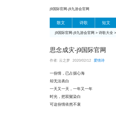
j9国际官网-j9九游会官网
散文
诗歌
短文
j9国际官网-j9九游会官网
>
诗歌大全
思念成灾-j9国际官网
作者: 云之梦
2020/02/12
爱情诗
一份情，已占据心海
却无法表白
一天又一天，一年又一年
时光，把双鬓染白
可这份情依然不衰