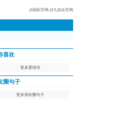
j9国际官网-j9九游会官网
你喜欢
更多爱情诗
友圈句子
更多朋友圈句子