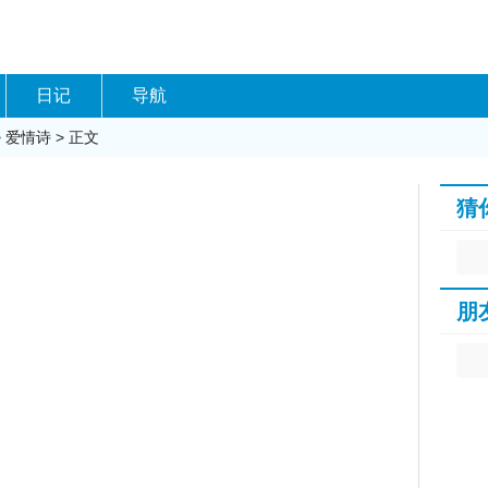
日记
导航
>
爱情诗
> 正文
猜
朋