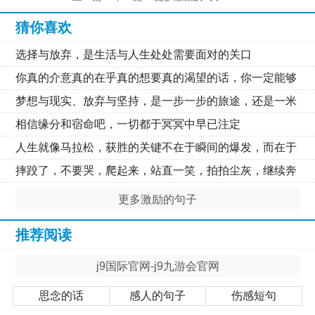
猜你喜欢
选择与放弃，是生活与人生处处需要面对的关口
你真的介意真的在乎真的想要真的渴望的话，你一定能够
做到的
梦想与现实、放弃与坚持，是一步一步的旅途，还是一米
一米的人生
相信缘分和宿命吧，一切都于冥冥中早已注定
人生就像马拉松，获胜的关键不在于瞬间的爆发，而在于
途中的坚持
摔跤了，不要哭，爬起来，站直一笑，拍拍尘灰，继续奔
跑
更多激励的句子
推荐阅读
j9国际官网-j9九游会官网
思念的话
感人的句子
伤感短句