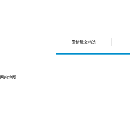
爱情散文精选
网站地图